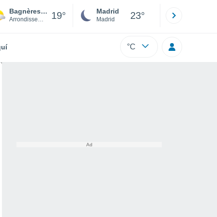
Bagnères-de-Luchon
Madrid
Barcelona
19°
23°
Arrondissement of Saint-Gaudens
Madrid
Barcelona
°C
uí