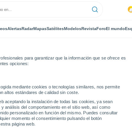
deos
Alertas
Radar
Mapas
Satélites
Modelos
Revista
Foro
El mundo
Esq
ofesionales para garantizar que la información que se ofrece es
entes opciones:
res-de-Luchon
ecogida mediante cookies o tecnologías similares, nos permite
on altos estándares de calidad sin coste.
s-de-Luchon
eb aceptando la instalación de todas las cookies, ya sean
 y análisis del comportamiento en el sitio web, así como
...
ntenido personalizado en función del mismo. Puedes consultar
alquier momento el consentimiento pulsando el botón
Por horas
uestra página web.
Lluvias débiles en las próximas
horas