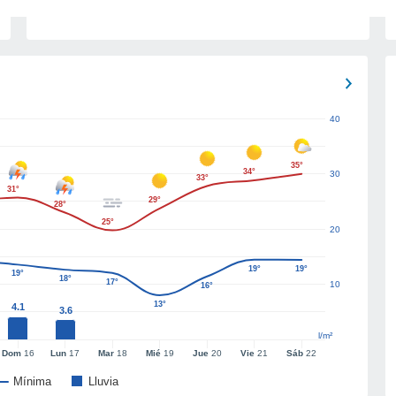
40
35°
34°
30
33°
31°
29°
28°
25°
20
19°
19°
19°
18°
17°
10
16°
13°
4.1
3.6
l/m²
Dom
16
Lun
17
Mar
18
Mié
19
Jue
20
Vie
21
Sáb
22
Mínima
Lluvia