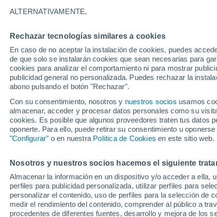
20°
ALTERNATIVAMENTE,
Rechazar tecnologías similares a cookies
Menguant
En caso de no aceptar la instalación de cookies, puedes acced
Iluminada
Sensación de 20°
de que solo se instalarán cookies que sean necesarias para garan
cookies para analizar el comportamiento ni para mostrar publici
publicidad general no personalizada. Puedes rechazar la instala
abono pulsando el botón "Rechazar".
Calor extremo y tormentas
Se avecinan siete días de calor extremo que
Con su consentimiento, nosotros y
nuestros socios
usamos cooki
derivará en tormentas fuertes
almacenar, acceder y procesar datos personales como su visita e
cookies. Es posible que algunos proveedores traten tus datos pe
El Tiempo 1 - 7 días
Por horas
Actualidad
Mapa de
oponerte. Para ello, puede retirar su consentimiento u oponerse
"Configurar"
o en nuestra
Política de Cookies
en este sitio web.
Nosotros y nuestros socios hacemos el siguiente trata
Mañana
Miércoles
Hoy
Almacenar la información en un dispositivo y/o acceder a ella, 
11 Ago
12 Ago
10 Ago
perfiles para publicidad personalizada, utilizar perfiles para sele
personalizar el contenido, uso de perfiles para la selección de c
medir el rendimiento del contenido, comprender al público a tra
procedentes de diferentes fuentes, desarrollo y mejora de los se
90%
50%
90%