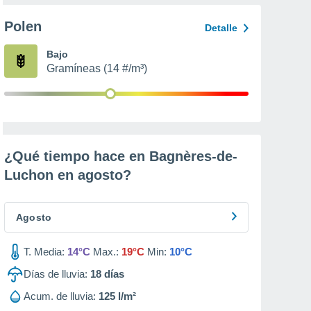
Polen
Detalle
Bajo
Gramíneas (14 #/m³)
¿Qué tiempo hace en Bagnères-de-
Luchon en
agosto
?
Agosto
T. Media:
14°C
Max.:
19°C
Min:
10°C
Días de lluvia:
18
días
Acum. de lluvia:
125 l/m²