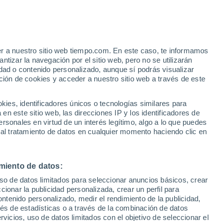
e
er a nuestro sitio web tiempo.com. En este caso, te informamos
:
7%
tizar la navegación por el sitio web, pero no se utilizarán
dad o contenido personalizado, aunque sí podrás visualizar
ción de cookies y acceder a nuestro sitio web a través de este
es, identificadores únicos o tecnologías similares para
n este sitio web, las direcciones IP y los identificadores de
rsonales en virtud de un interés legítimo, algo a lo que puedes
 lluvia
Radar de lluvia
Satélites
Modelos
 al tratamiento de datos en cualquier momento haciendo clic en
miento de datos:
Jueves
Viernes
Sábado
Domingo
uso de datos limitados para seleccionar anuncios básicos, crear
13 Ago
14 Ago
15 Ago
16 Ago
ccionar la publicidad personalizada, crear un perfil para
ontenido personalizado, medir el rendimiento de la publicidad,
vés de estadísticas o a través de la combinación de datos
rvicios, uso de datos limitados con el objetivo de seleccionar el
50%
90%
90%