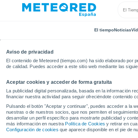
El tiempo
Noticias
Ví
Aviso de privacidad
El contenido de Meteored (tiempo.com) ha sido elaborado por pr
de calidad. Puedes acceder a este sitio web mediante las sigui
Aceptar cookies y acceder de forma gratuita
Inicio
Francia
Occitania
Alto Garona
Bagnè
La publicidad digital personalizada, basada en la información r
financiar nuestra actividad para seguir ofreciéndote contenido c
El Tiempo en Bagnère
Pulsando el botón "Aceptar y continuar", puedes acceder a la w
nuestras o de nuestros socios, que nos permiten el seguimiento
06:10
Lunes
desarrollar un perfil específico para mostrarte publicidad y co
más información en nuestra
Política de Cookies
y retirar en cu
Configuración de cookies
que aparece disponible en el pie de n
Nubes y claros