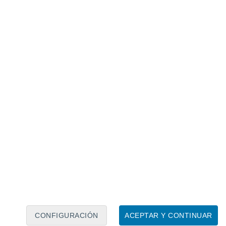
Calendario lunar
Lun
Mar
Mié
Jue
Vie
Sáb
Dom
10
11
12
13
14
15
16
17
18
19
20
21
22
23
CONFIGURACIÓN
ACEPTAR Y CONTINUAR