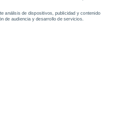
0.5 l/m²
6.1 l/m²
4.1 l/m²
34°
/
20°
34°
/
20°
30°
/
19°
31°
/
19°
e análisis de dispositivos, publicidad y contenido
n de audiencia y desarrollo de servicios.
-
35
km/h
10
-
38
km/h
6
-
43
km/h
6
-
35
km/h
y
, 10 de agosto
Sur
0 Bajo
2
-
21 km/h
FPS:
no
Sur
0 Bajo
2
-
20 km/h
FPS:
no
Sur
0 Bajo
4
-
24 km/h
FPS:
no
Sur
1 Bajo
4
-
25 km/h
FPS:
no