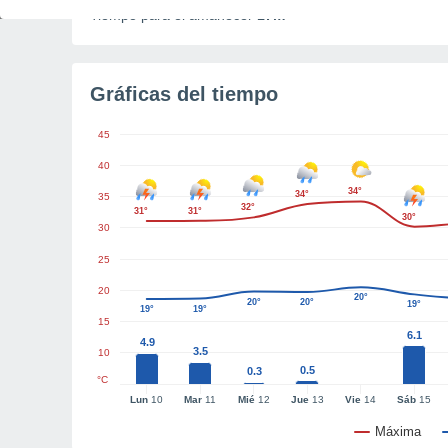
Tiempo para el amanecer
17m
Gráficas del tiempo
45
40
34°
34°
35
32°
31°
31°
30°
30
25
20
20°
20°
20°
19°
19°
19°
15
6.1
4.9
3.5
10
0.5
0.3
°C
Lun
10
Mar
11
Mié
12
Jue
13
Vie
14
Sáb
15
Máxima