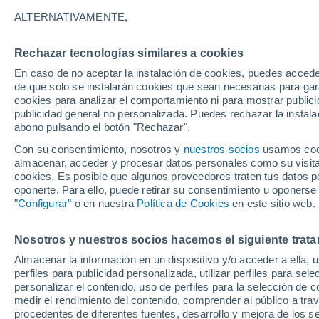
25°
ALTERNATIVAMENTE,
Rechazar tecnologías similares a cookies
Menguant
En caso de no aceptar la instalación de cookies, puedes acced
Iluminada
Sensación de 26°
de que solo se instalarán cookies que sean necesarias para garan
cookies para analizar el comportamiento ni para mostrar publici
publicidad general no personalizada. Puedes rechazar la instala
abono pulsando el botón "Rechazar".
Atención al fin de semana
España podrá registrar tormentas muy fuerte
Con su consentimiento, nosotros y
nuestros socios
usamos cooki
con fenómenos adversos
almacenar, acceder y procesar datos personales como su visita e
cookies. Es posible que algunos proveedores traten tus datos pe
El Tiempo 1 - 7 días
Por horas
Actualidad
Mapa de
oponerte. Para ello, puede retirar su consentimiento u oponerse
"Configurar"
o en nuestra
Política de Cookies
en este sitio web.
Nosotros y nuestros socios hacemos el siguiente trata
Mañana
Sábado
D
Hoy
Almacenar la información en un dispositivo y/o acceder a ella, 
7 Ago
8 Ago
6 Ago
perfiles para publicidad personalizada, utilizar perfiles para sele
personalizar el contenido, uso de perfiles para la selección de c
medir el rendimiento del contenido, comprender al público a tra
procedentes de diferentes fuentes, desarrollo y mejora de los se