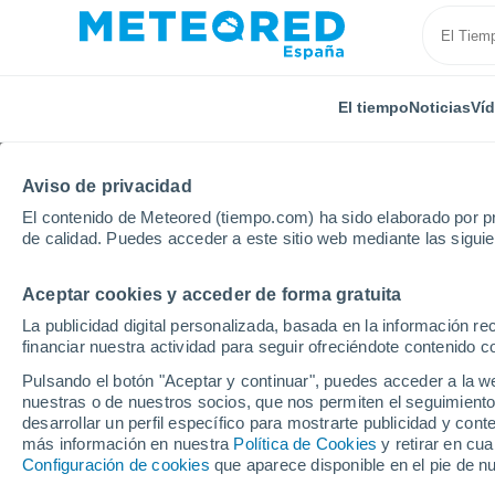
El tiempo
Noticias
Ví
Aviso de privacidad
El contenido de Meteored (tiempo.com) ha sido elaborado por pr
de calidad. Puedes acceder a este sitio web mediante las sigui
Aceptar cookies y acceder de forma gratuita
Inicio
Argelia
Provincia de Tizi Ouzou
Azeffoun
La publicidad digital personalizada, basada en la información r
financiar nuestra actividad para seguir ofreciéndote contenido c
El Tiempo en Azeffoun
Pulsando el botón "Aceptar y continuar", puedes acceder a la w
nuestras o de nuestros socios, que nos permiten el seguimiento
01:56
Jueves
desarrollar un perfil específico para mostrarte publicidad y co
más información en nuestra
Política de Cookies
y retirar en cu
Configuración de cookies
que aparece disponible en el pie de n
Cielo despejado