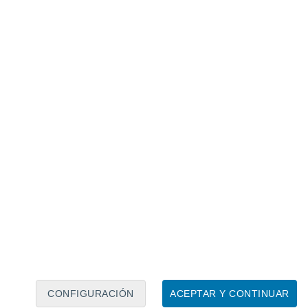
Calendario lunar
Lun
Mar
Mié
Jue
Vie
Sáb
Dom
6
7
8
9
10
11
12
13
14
15
16
17
18
19
CONFIGURACIÓN
ACEPTAR Y CONTINUAR