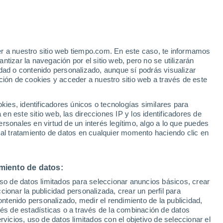
e
er a nuestro sitio web tiempo.com. En este caso, te informamos
:
46%
tizar la navegación por el sitio web, pero no se utilizarán
dad o contenido personalizado, aunque sí podrás visualizar
ción de cookies y acceder a nuestro sitio web a través de este
s y
es, identificadores únicos o tecnologías similares para
n este sitio web, las direcciones IP y los identificadores de
rsonales en virtud de un interés legítimo, algo a lo que puedes
 temperatura
Radar de lluvia
Satélites
Modelos
 al tratamiento de datos en cualquier momento haciendo clic en
miento de datos:
omingo
Lunes
Martes
Miércoles
uso de datos limitados para seleccionar anuncios básicos, crear
9 Ago
10 Ago
11 Ago
12 Ago
ccionar la publicidad personalizada, crear un perfil para
ontenido personalizado, medir el rendimiento de la publicidad,
vés de estadísticas o a través de la combinación de datos
rvicios, uso de datos limitados con el objetivo de seleccionar el