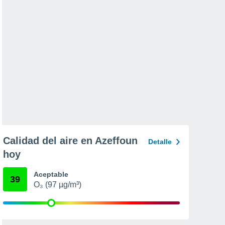
Calidad del aire en Azeffoun
Detalle
hoy
Aceptable
39
O₃ (97 µg/m³)