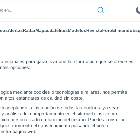
deos
Alertas
Radar
Mapas
Satélites
Modelos
Revista
Foro
El mundo
Esq
ofesionales para garantizar que la información que se ofrece es
entes opciones:
ecogida mediante cookies o tecnologías similares, nos permite
on altos estándares de calidad sin coste.
eb aceptando la instalación de todas las cookies, ya sean
 y análisis del comportamiento en el sitio web, así como
...
ntenido personalizado en función del mismo. Puedes consultar
alquier momento el consentimiento pulsando el botón
Por horas
uestra página web.
Cielos despejados en las
próximas horas