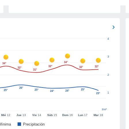
4
3
34°
34°
32°
32°
32°
32°
31°
2
26°
25°
25°
25°
24°
24°
1
23°
l/m²
Mié
12
Jue
13
Vie
14
Sáb
15
Dom
16
Lun
17
Mar
18
Mínima
Precipitación