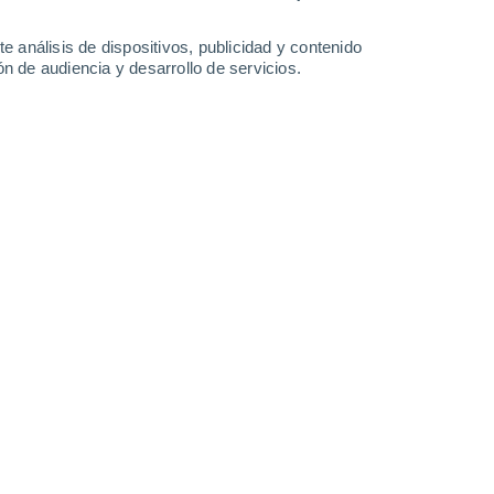
32°
/
25°
31°
/
23°
31°
/
24°
34°
/
25°
e análisis de dispositivos, publicidad y contenido
n de audiencia y desarrollo de servicios.
-
32
km/h
13
-
27
km/h
15
-
32
km/h
13
-
28
km/h
to
Sureste
0 Bajo
2
-
8 km/h
FPS:
no
Sureste
0 Bajo
3
-
8 km/h
FPS:
no
Este
0 Bajo
6
-
12 km/h
FPS:
no
Este
1 Bajo
7
-
15 km/h
FPS:
no