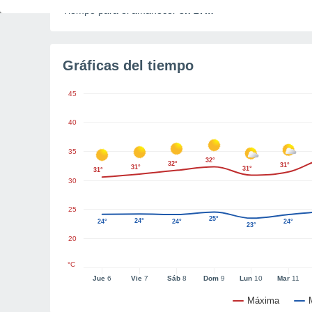
Tiempo para el amanecer
3h 27m
Gráficas del tiempo
45
40
35
32°
32°
31°
31°
31°
31°
30
25
25°
24°
24°
24°
24°
23°
20
°C
Jue
6
Vie
7
Sáb
8
Dom
9
Lun
10
Mar
11
Máxima