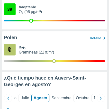
 seleccionar
o.
Aceptable
39
O₃ (96 µg/m³)
calización
precisa e
ión mediante
, publicidad
Polen
Detalle
dos,
 publicidad
Bajo
,
Gramíneas (22 #/m³)
ón de
 desarrollo
s.
tros 1199
ios
¿Qué tiempo hace en Auvers-Saint-
Georges en
agosto
?
yo
Junio
Julio
Agosto
Septiembre
Octubre
Noviemb