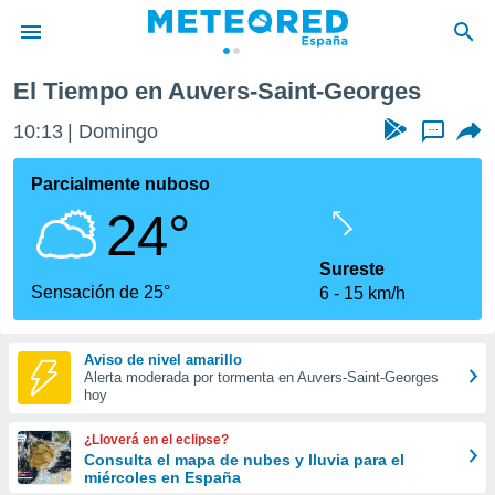
eorges
El Tiempo en Auvers-Saint-Georges
privacidad
10:13
Domingo
...
o de
tiempo.com)
borado por
Parcialmente nuboso
es para
24°
ue la
 que se
e calidad.
Sureste
eder a este
Sensación de 25°
6
15 km/h
ediante las
opciones:
Aviso de nivel amarillo
ookies y
Alerta moderada por tormenta en Auvers-Saint-Georges
e forma
hoy
d digital
¿Lloverá en el eclipse?
ada, basada
Consulta el mapa de nubes y lluvia para el
miércoles en España
mación