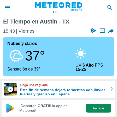
El Tiempo en Austin - TX
privacidad
15:43
Viernes
...
o de
tiempo.com)
borado por
Nubes y claros
es para
37°
ue la
 que se
e calidad.
UV
6 Alto
FPS
eder a este
Sensación de 39°
15-25
ediante las
opciones:
Llega una vaguada
ookies y
Este fin de semana dejará tormentas con lluvias
e forma
fuertes y granizo en España
d digital
¡Descarga
GRATIS
la app de
Instalar
ada, basada
Meteored!
mación