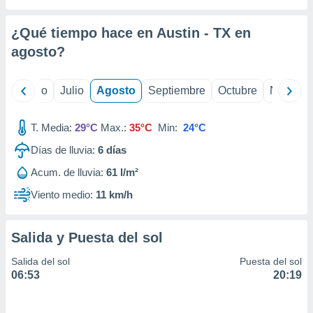
 seleccionar
o.
¿Qué tiempo hace en Austin - TX en
calización
precisa e
agosto
?
ión mediante
, publicidad
yo
Junio
Julio
Agosto
Septiembre
Octubre
Noviemb
dos,
T. Media:
29°C
Max.:
35°C
Min:
24°C
 publicidad
,
Días de lluvia:
6
días
ón de
 desarrollo
Acum. de lluvia:
61 l/m²
s.
Viento medio:
11 km/h
tros 1199
ios
Salida y Puesta del sol
Salida del sol
Puesta del sol
06:53
20:19