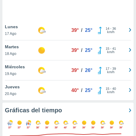
 botón
.
nto,
Lunes
14
-
36
39°
/
25°
km/h
17 Ago
cios
kies,
Martes
ores únicos
15
-
41
39°
/
25°
km/h
18 Ago
as similares
nar,
rocesar
Miércoles
17
-
39
39°
/
26°
onales como
km/h
19 Ago
 este sitio
recciones IP
Jueves
ficadores de
15
-
40
40°
/
25°
km/h
20 Ago
 posible
s
 traten tus
Gráficas del tiempo
nales en
 interés
go a lo que
37°
37°
37°
38°
39°
39°
40°
39°
39°
39°
39°
39°
39°
nerte. Para
retirar su