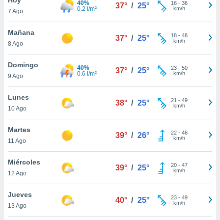
40%
16
-
36
37°
/
25°
0.2 l/m²
km/h
7 Ago
do en
 mismo.
sultar más
Mañana
18
-
48
37°
/
25°
 en nuestra
km/h
8 Ago
 Cookies
y
ualquier
Domingo
40%
23
-
50
37°
/
25°
0.6 l/m²
km/h
9 Ago
ento
 botón
ación de
Lunes
21
-
49
38°
/
25°
kies
km/h
10 Ago
 disponible
e nuestra
Martes
22
-
46
.
39°
/
26°
km/h
11 Ago
IVAMENTE,
Miércoles
20
-
47
39°
/
25°
km/h
12 Ago
as
 a cookies
Jueves
23
-
49
40°
/
25°
km/h
 no aceptar
13 Ago
ón de