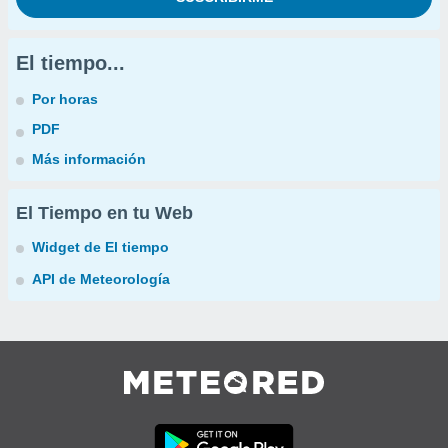
El tiempo...
Por horas
PDF
Más información
El Tiempo en tu Web
Widget de El tiempo
API de Meteorología