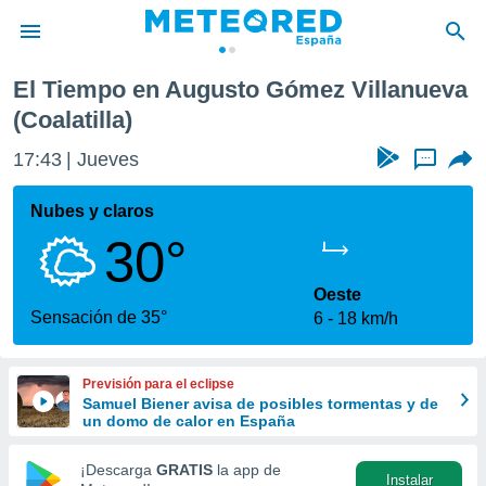
Coalatilla)
El Tiempo en Augusto Gómez Villanueva
privacidad
(Coalatilla)
o de
tiempo.com)
17:43
Jueves
...
borado por
es para
Nubes y claros
ue la
 que se
30°
e calidad.
eder a este
Oeste
ediante las
Sensación de 35°
opciones:
6
18 km/h
ookies y
e forma
Previsión para el eclipse
Samuel Biener avisa de posibles tormentas y de
un domo de calor en España
d digital
ada, basada
¡Descarga
GRATIS
la app de
mación
Instalar