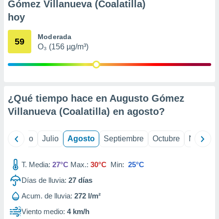
 seleccionar
Gómez Villanueva (Coalatilla)
o.
hoy
calización
precisa e
Moderada
59
ión mediante
O₃ (156 µg/m³)
, publicidad
dos,
 publicidad
¿Qué tiempo hace en Augusto Gómez
,
ón de
Villanueva (Coalatilla) en
agosto
?
 desarrollo
s.
yo
Junio
Julio
Agosto
Septiembre
Octubre
Noviemb
tros 1199
ios
T. Media:
27°C
Max.:
30°C
Min:
25°C
Días de lluvia:
27
días
Acum. de lluvia:
272 l/m²
Viento medio:
4 km/h