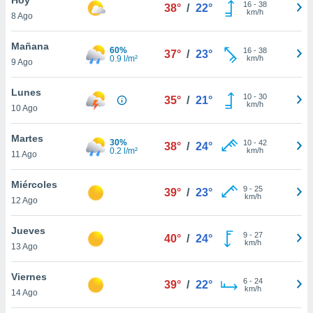
16
-
38
38°
/
22°
km/h
8 Ago
do en
 mismo.
sultar más
Mañana
60%
16
-
38
37°
/
23°
 en nuestra
0.9 l/m²
km/h
9 Ago
 Cookies
y
ualquier
Lunes
10
-
30
35°
/
21°
km/h
10 Ago
ento
 botón
ación de
Martes
30%
10
-
42
38°
/
24°
kies
0.2 l/m²
km/h
11 Ago
 disponible
e nuestra
Miércoles
9
-
25
.
39°
/
23°
km/h
12 Ago
IVAMENTE,
Jueves
9
-
27
40°
/
24°
km/h
13 Ago
as
 a cookies
Viernes
6
-
24
39°
/
22°
km/h
 no aceptar
14 Ago
ón de