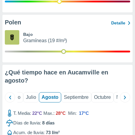
 seleccionar
o.
calización
precisa e
Polen
Detalle
ión mediante
Bajo
, publicidad
Gramíneas (19 #/m³)
dos,
 publicidad
,
ón de
¿Qué tiempo hace en Aucamville en
 desarrollo
s.
agosto
?
tros 1199
ios
yo
Junio
Julio
Agosto
Septiembre
Octubre
Noviemb
T. Media:
22°C
Max.:
28°C
Min:
17°C
Días de lluvia:
8
días
Acum. de lluvia:
73 l/m²