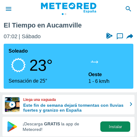
El Tiempo en Aucamville
privacidad
07:02
Sábado
...
o de
tiempo.com)
borado por
Soleado
es para
23°
ue la
 que se
e calidad.
Oeste
eder a este
Sensación de 25°
1
6 km/h
ediante las
opciones:
Llega una vaguada
ookies y
Este fin de semana dejará tormentas con lluvias
e forma
fuertes y granizo en España
d digital
¡Descarga
GRATIS
la app de
Instalar
ada, basada
Meteored!
mación