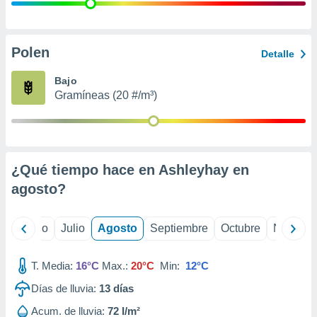
 seleccionar
o.
calización
precisa e
Polen
Detalle
ión mediante
Bajo
, publicidad
Gramíneas (20 #/m³)
dos,
 publicidad
,
ón de
¿Qué tiempo hace en Ashleyhay en
 desarrollo
s.
agosto
?
tros 1199
ios
yo
Junio
Julio
Agosto
Septiembre
Octubre
Noviemb
T. Media:
16°C
Max.:
20°C
Min:
12°C
Días de lluvia:
13
días
Acum. de lluvia:
72 l/m²