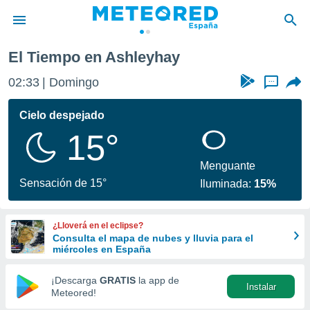
El Tiempo en Ashleyhay
privacidad
02:33
Domingo
...
o de
tiempo.com)
borado por
Cielo despejado
es para
15°
ue la
 que se
e calidad.
Menguante
eder a este
Sensación de 15°
Iluminada:
15%
ediante las
opciones:
¿Lloverá en el eclipse?
ookies y
Consulta el mapa de nubes y lluvia para el
e forma
miércoles en España
d digital
¡Descarga
GRATIS
la app de
Instalar
ada, basada
Meteored!
mación