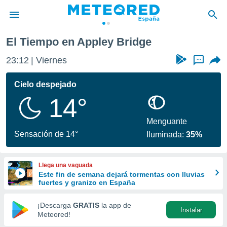
El Tiempo en Appley Bridge
privacidad
23:12
Viernes
...
o de
tiempo.com)
borado por
Cielo despejado
es para
14°
ue la
 que se
e calidad.
Menguante
eder a este
Sensación de 14°
Iluminada:
35%
ediante las
opciones:
Llega una vaguada
ookies y
Este fin de semana dejará tormentas con lluvias
e forma
fuertes y granizo en España
d digital
¡Descarga
GRATIS
la app de
Instalar
ada, basada
Meteored!
mación