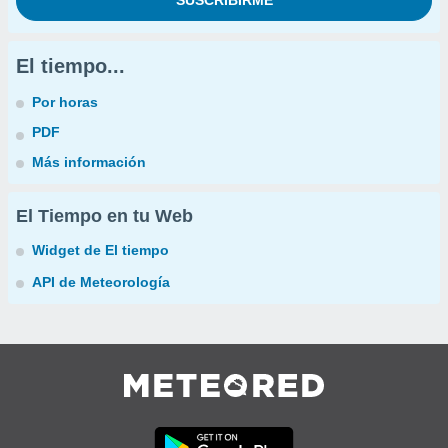
El tiempo...
Por horas
PDF
Más información
El Tiempo en tu Web
Widget de El tiempo
API de Meteorología