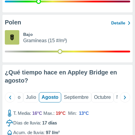
 seleccionar
o.
calización
precisa e
Polen
Detalle
ión mediante
Bajo
, publicidad
Gramíneas (15 #/m³)
dos,
 publicidad
,
ón de
¿Qué tiempo hace en Appley Bridge en
 desarrollo
s.
agosto
?
tros 1199
ios
yo
Junio
Julio
Agosto
Septiembre
Octubre
Noviemb
T. Media:
16°C
Max.:
19°C
Min:
13°C
Días de lluvia:
17
días
Acum. de lluvia:
97 l/m²