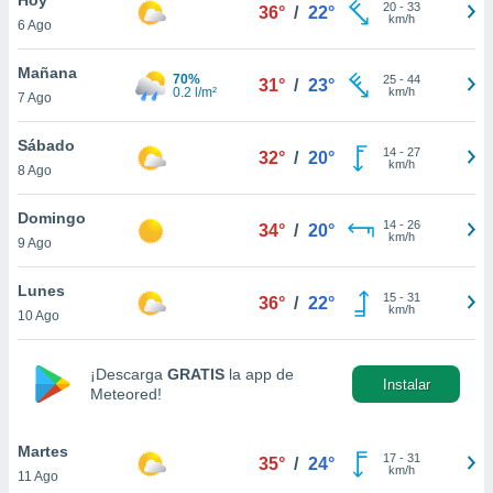
20
-
33
36°
/
22°
km/h
6 Ago
do en
 mismo.
sultar más
Mañana
70%
25
-
44
31°
/
23°
 en nuestra
0.2 l/m²
km/h
7 Ago
 Cookies
y
ualquier
Sábado
14
-
27
32°
/
20°
km/h
8 Ago
ento
 botón
ación de
Domingo
14
-
26
34°
/
20°
kies
km/h
9 Ago
 disponible
e nuestra
Lunes
15
-
31
.
36°
/
22°
km/h
10 Ago
IVAMENTE,
¡Descarga
GRATIS
la app de
Instalar
Meteored!
as
 a cookies
Martes
 no aceptar
17
-
31
35°
/
24°
km/h
11 Ago
ón de