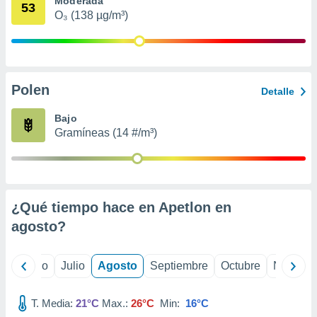
Moderada
 seleccionar
53
o.
O₃ (138 µg/m³)
calización
precisa e
ión mediante
Polen
, publicidad
Detalle
dos,
Bajo
 publicidad
Gramíneas (14 #/m³)
,
ón de
 desarrollo
s.
¿Qué tiempo hace en Apetlon en
tros 1199
ios
agosto
?
yo
Junio
Julio
Agosto
Septiembre
Octubre
Noviemb
T. Media:
21°C
Max.:
26°C
Min:
16°C