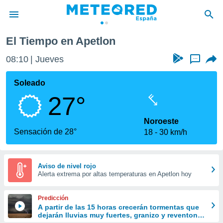
El Tiempo en Apetlon
privacidad
08:10
Jueves
...
o de
tiempo.com)
borado por
Soleado
es para
27°
ue la
 que se
e calidad.
Noroeste
eder a este
Sensación de 28°
18
30 km/h
ediante las
opciones:
ookies y
Aviso de nivel rojo
Alerta extrema por altas temperaturas en Apetlon hoy
e forma
d digital
Predicción
ada, basada
A partir de las 15 horas crecerán tormentas que
dejarán lluvias muy fuertes, granizo y reventones
mación