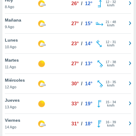
12
-
32
26°
/
12°
km/h
8 Ago
do en
 mismo.
sultar más
Mañana
21
-
48
27°
/
15°
 en nuestra
km/h
9 Ago
 Cookies
y
ualquier
Lunes
12
-
31
23°
/
14°
km/h
10 Ago
ento
 botón
ación de
Martes
17
-
38
27°
/
13°
kies
km/h
11 Ago
 disponible
e nuestra
Miércoles
13
-
35
.
30°
/
14°
km/h
12 Ago
IVAMENTE,
Jueves
15
-
34
33°
/
19°
km/h
13 Ago
as
 a cookies
Viernes
16
-
39
31°
/
18°
km/h
 no aceptar
14 Ago
ón de