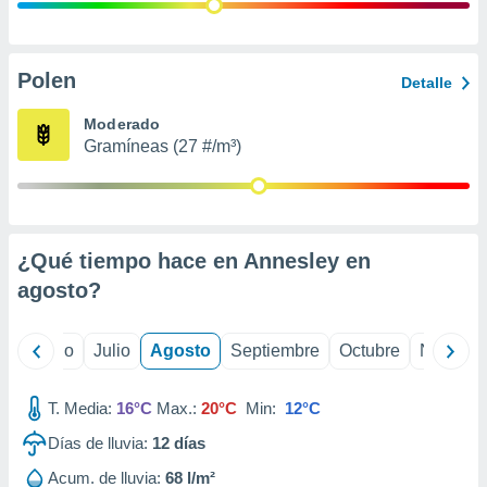
 seleccionar
o.
calización
precisa e
Polen
Detalle
ión mediante
Moderado
, publicidad
Gramíneas (27 #/m³)
dos,
 publicidad
,
ón de
¿Qué tiempo hace en Annesley en
 desarrollo
s.
agosto
?
tros 1199
ios
yo
Junio
Julio
Agosto
Septiembre
Octubre
Noviemb
T. Media:
16°C
Max.:
20°C
Min:
12°C
Días de lluvia:
12
días
Acum. de lluvia:
68 l/m²