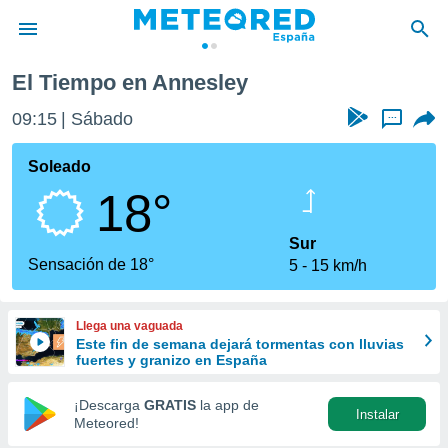
El Tiempo en Annesley
privacidad
09:15
Sábado
...
o de
tiempo.com)
borado por
Soleado
es para
18°
ue la
 que se
e calidad.
Sur
eder a este
Sensación de 18°
5
15 km/h
ediante las
opciones:
Llega una vaguada
ookies y
Este fin de semana dejará tormentas con lluvias
e forma
fuertes y granizo en España
d digital
¡Descarga
GRATIS
la app de
Instalar
ada, basada
Meteored!
mación