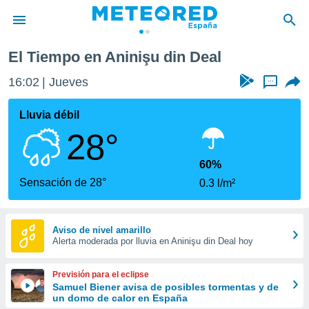
El Tiempo en Aninişu din Deal
privacidad
16:02
Jueves
...
o de
tiempo.com)
borado por
Lluvia débil
es para
28°
ue la
 que se
e calidad.
60%
eder a este
Sensación de 28°
0.3 l/m²
ediante las
opciones:
ookies y
Aviso de nivel amarillo
Alerta moderada por lluvia en Aninişu din Deal hoy
e forma
d digital
Previsión para el eclipse
ada, basada
Samuel Biener avisa de posibles tormentas y de
un domo de calor en España
mación