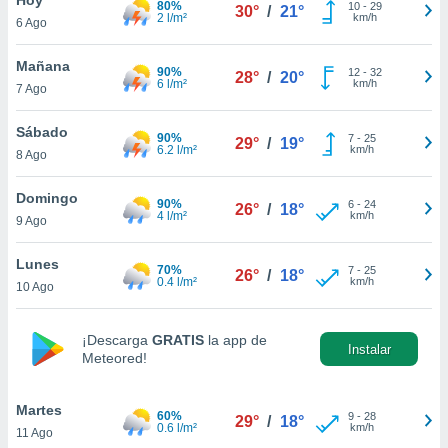
80%
10
-
29
30°
/
21°
2 l/m²
km/h
6 Ago
do en
 mismo.
sultar más
Mañana
90%
12
-
32
28°
/
20°
 en nuestra
6 l/m²
km/h
7 Ago
 Cookies
y
ualquier
Sábado
90%
7
-
25
29°
/
19°
6.2 l/m²
km/h
8 Ago
ento
 botón
ación de
Domingo
90%
6
-
24
26°
/
18°
kies
4 l/m²
km/h
9 Ago
 disponible
e nuestra
Lunes
70%
7
-
25
.
26°
/
18°
0.4 l/m²
km/h
10 Ago
IVAMENTE,
¡Descarga
GRATIS
la app de
Instalar
Meteored!
as
 a cookies
Martes
 no aceptar
60%
9
-
28
29°
/
18°
0.6 l/m²
km/h
11 Ago
ón de