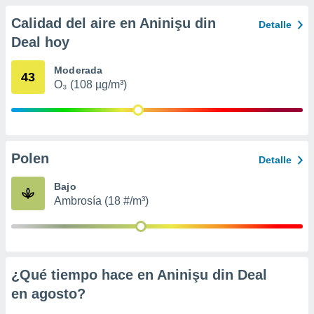
 seleccionar
o.
Calidad del aire en Aninişu din
Detalle
calización
Deal hoy
precisa e
ión mediante
Moderada
43
O₃ (108 µg/m³)
, publicidad
dos,
 publicidad
,
ón de
Polen
Detalle
 desarrollo
s.
Bajo
Ambrosía (18 #/m³)
tros 1199
ios
¿Qué tiempo hace en Aninişu din Deal
en
agosto
?