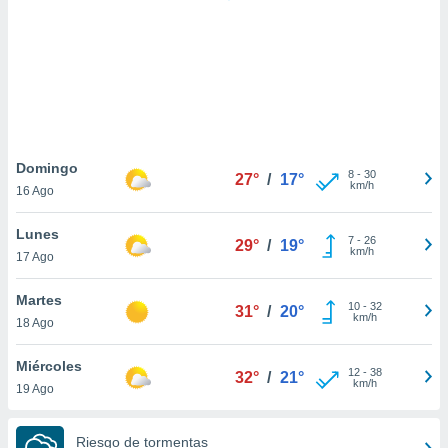
 botón
.
nto,
cios
kies,
ores únicos
Domingo
8
-
30
as similares
27°
/
17°
km/h
16 Ago
nar,
rocesar
Lunes
onales como
7
-
26
29°
/
19°
km/h
 este sitio
17 Ago
recciones IP
ficadores de
Martes
10
-
32
31°
/
20°
 posible
km/h
18 Ago
s
 traten tus
Miércoles
nales en
12
-
38
32°
/
21°
km/h
 interés
19 Ago
go a lo que
nerte. Para
Riesgo de tormentas
retirar su