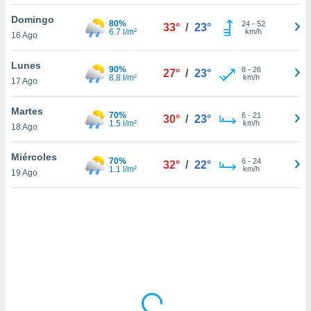
uedes
uestro sitio
Domingo
80%
24
-
52
33°
/
23°
.com. En
6.7 l/m²
km/h
16 Ago
te
 de que
Lunes
90%
talarán
8
-
26
27°
/
23°
8.8 l/m²
km/h
17 Ago
e sean
para
a
Martes
70%
6
-
21
30°
/
23°
por el sitio
1.5 l/m²
km/h
18 Ago
o se
cookies para
Miércoles
70%
6
-
24
32°
/
22°
1.1 l/m²
km/h
19 Ago
nto ni para
licidad o
ado, aunque
sualizar
general no
ada. Puedes
 instalación
y acceder a
io web a
ste abono