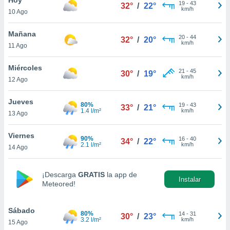
19
-
43
32°
/
22°
km/h
10 Ago
do en
 mismo.
sultar más
Mañana
20
-
44
32°
/
20°
 en nuestra
km/h
11 Ago
 Cookies
y
ualquier
Miércoles
21
-
45
30°
/
19°
km/h
12 Ago
ento
 botón
ación de
Jueves
80%
19
-
43
33°
/
21°
kies
1.4 l/m²
km/h
13 Ago
 disponible
e nuestra
Viernes
90%
16
-
40
.
34°
/
22°
2.1 l/m²
km/h
14 Ago
IVAMENTE,
¡Descarga
GRATIS
la app de
Instalar
Meteored!
as
 a cookies
Sábado
 no aceptar
80%
14
-
31
30°
/
23°
3.2 l/m²
km/h
15 Ago
ón de