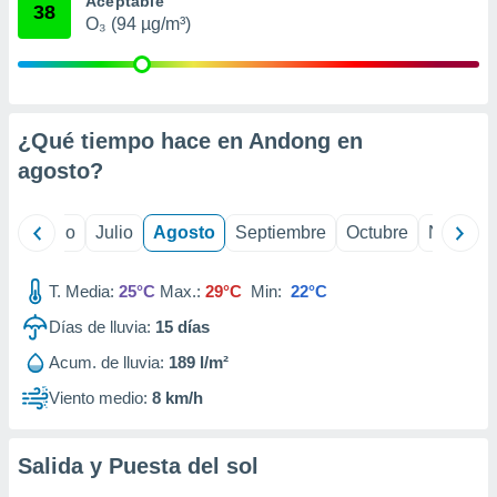
Aceptable
 seleccionar
38
o.
O₃ (94 µg/m³)
calización
precisa e
ión mediante
¿Qué tiempo hace en Andong en
, publicidad
agosto
?
dos,
 publicidad
,
yo
Junio
Julio
Agosto
Septiembre
Octubre
Noviemb
ón de
 desarrollo
s.
T. Media:
25°C
Max.:
29°C
Min:
22°C
tros 1199
Días de lluvia:
15
días
ios
Acum. de lluvia:
189 l/m²
Viento medio:
8 km/h
Salida y Puesta del sol