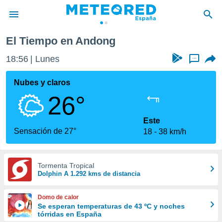
El Tiempo en Andong
privacidad
18:56
Lunes
...
o de
tiempo.com)
borado por
Nubes y claros
es para
26°
ue la
 que se
e calidad.
Este
eder a este
Sensación de 27°
18
38 km/h
ediante las
opciones:
ookies y
Tormenta Tropical
Dolphin A 1.292 kms de distancia
e forma
d digital
Domo de calor
ada, basada
Se esperan temperaturas de 43 ºC y noches
tórridas en España
mación