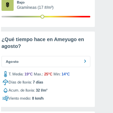
Bajo
Gramíneas (17 #/m³)
¿Qué tiempo hace en Ameyugo en
agosto
?
Agosto
T. Media:
19°C
Max.:
25°C
Min:
14°C
Días de lluvia:
7
días
Acum. de lluvia:
32 l/m²
Viento medio:
8 km/h