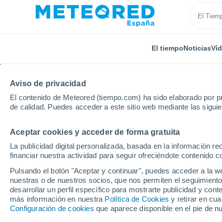
El tiempo
Noticias
Ví
Aviso de privacidad
El contenido de Meteored (tiempo.com) ha sido elaborado por pr
de calidad. Puedes acceder a este sitio web mediante las sigui
Aceptar cookies y acceder de forma gratuita
Inicio
Castilla y León
Provincia de Burgos
Amey
La publicidad digital personalizada, basada en la información r
financiar nuestra actividad para seguir ofreciéndote contenido c
El Tiempo en Ameyugo
Pulsando el botón "Aceptar y continuar", puedes acceder a la w
nuestras o de nuestros socios, que nos permiten el seguimiento
18:58
Jueves
desarrollar un perfil específico para mostrarte publicidad y co
más información en nuestra
Política de Cookies
y retirar en cu
Configuración de cookies
que aparece disponible en el pie de n
Soleado