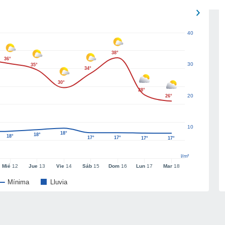
40
38°
36°
30
35°
34°
30°
28°
20
26°
10
18°
18°
18°
17°
17°
17°
17°
l/m²
Mié
12
Jue
13
Vie
14
Sáb
15
Dom
16
Lun
17
Mar
18
Mínima
Lluvia