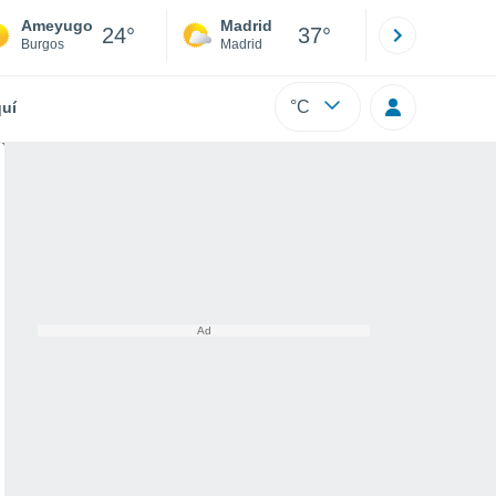
Ameyugo
Madrid
Barcelona
24°
37°
Burgos
Madrid
Barcelona
°C
uí