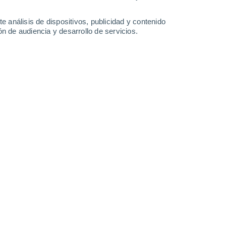
0.8 l/m²
31°
/
17°
31°
/
17°
37°
/
17°
36°
/
18°
e análisis de dispositivos, publicidad y contenido
n de audiencia y desarrollo de servicios.
-
43
km/h
16
-
38
km/h
13
-
37
km/h
17
-
50
km/h
sto
Noreste
5 Medio
17
-
39 km/h
FPS:
6-10
Norte
3 Medio
18
-
40 km/h
FPS:
6-10
Noreste
1 Bajo
17
-
40 km/h
FPS:
no
Noreste
0 Bajo
15
-
37 km/h
FPS:
no