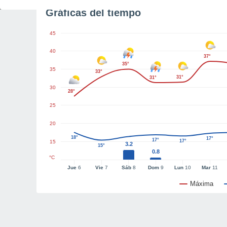
Gráficas del tiempo
45
40
37°
35°
35
33°
31°
31°
30
28°
25
20
18°
17°
17°
17°
15
3.2
15°
0.8
°C
Jue
6
Vie
7
Sáb
8
Dom
9
Lun
10
Mar
11
Máxima