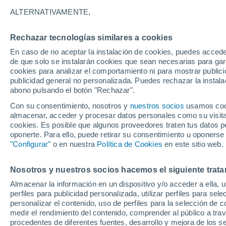
24°
ALTERNATIVAMENTE,
Rechazar tecnologías similares a cookies
Noreste
En caso de no aceptar la instalación de cookies, puedes acced
Sensación de 26°
17
-
40 km
de que solo se instalarán cookies que sean necesarias para garan
cookies para analizar el comportamiento ni para mostrar publici
publicidad general no personalizada. Puedes rechazar la instala
abono pulsando el botón "Rechazar".
Previsión para el eclipse
Samuel Biener avisa de posibles tormentas y
Con su consentimiento, nosotros y
nuestros socios
usamos cooki
un domo de calor en España
almacenar, acceder y procesar datos personales como su visita e
cookies. Es posible que algunos proveedores traten tus datos pe
El Tiempo 1 - 7 días
Por horas
Actualidad
Mapa de
oponerte. Para ello, puede retirar su consentimiento u oponerse
"Configurar"
o en nuestra
Política de Cookies
en este sitio web.
Nosotros y nuestros socios hacemos el siguiente trata
Mañana
Sábado
D
Hoy
Almacenar la información en un dispositivo y/o acceder a ella, 
7 Ago
8 Ago
6 Ago
perfiles para publicidad personalizada, utilizar perfiles para sele
personalizar el contenido, uso de perfiles para la selección de c
medir el rendimiento del contenido, comprender al público a tra
procedentes de diferentes fuentes, desarrollo y mejora de los se
80%