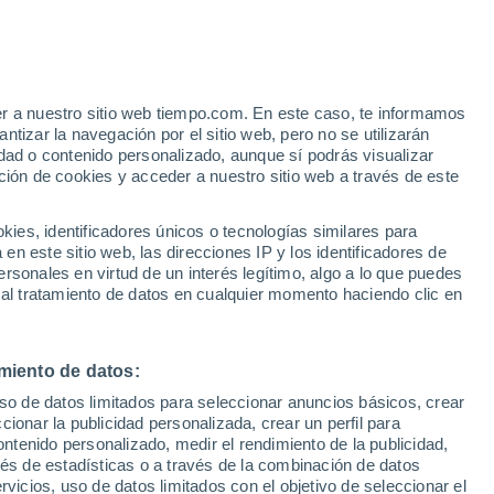
Suben las temperaturas
Durante el dia de mañana
er a nuestro sitio web tiempo.com. En este caso, te informamos
/h
tizar la navegación por el sitio web, pero no se utilizarán
dad o contenido personalizado, aunque sí podrás visualizar
ción de cookies y acceder a nuestro sitio web a través de este
 de
es, identificadores únicos o tecnologías similares para
n este sitio web, las direcciones IP y los identificadores de
rsonales en virtud de un interés legítimo, algo a lo que puedes
 temperatura
Radar de lluvia
Satélites
Modelos
 al tratamiento de datos en cualquier momento haciendo clic en
miento de datos:
omingo
Lunes
Martes
Miércoles
uso de datos limitados para seleccionar anuncios básicos, crear
9 Ago
10 Ago
11 Ago
12 Ago
ccionar la publicidad personalizada, crear un perfil para
ontenido personalizado, medir el rendimiento de la publicidad,
vés de estadísticas o a través de la combinación de datos
rvicios, uso de datos limitados con el objetivo de seleccionar el
70%