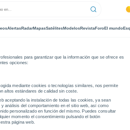
deos
Alertas
Radar
Mapas
Satélites
Modelos
Revista
Foro
El mundo
Esq
ofesionales para garantizar que la información que se ofrece es
entes opciones:
ugo
ecogida mediante cookies o tecnologías similares, nos permite
on altos estándares de calidad sin coste.
eb aceptando la instalación de todas las cookies, ya sean
 y análisis del comportamiento en el sitio web, así como
...
ntenido personalizado en función del mismo. Puedes consultar
alquier momento el consentimiento pulsando el botón
Por horas
uestra página web.
Cielos despejados en las
próximas horas