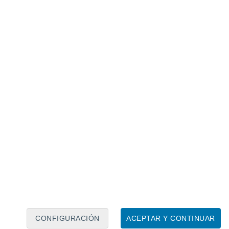
Calendario lunar
Lun
Mar
Mié
Jue
Vie
Sáb
Dom
6
7
8
9
10
11
12
13
14
15
16
17
18
19
CONFIGURACIÓN
ACEPTAR Y CONTINUAR