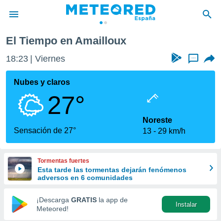
El Tiempo en Amailloux
privacidad
18:23
Viernes
...
o de
tiempo.com)
borado por
Nubes y claros
es para
27°
ue la
 que se
e calidad.
Noreste
eder a este
Sensación de 27°
13
29 km/h
ediante las
opciones:
Tormentas fuertes
ookies y
Esta tarde las tormentas dejarán fenómenos
e forma
adversos en 6 comunidades
d digital
¡Descarga
GRATIS
la app de
Instalar
ada, basada
Meteored!
mación