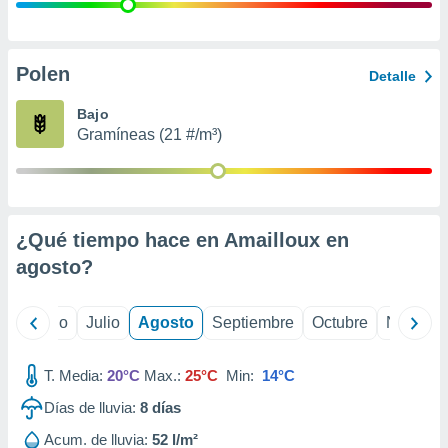
 seleccionar
o.
calización
precisa e
Polen
Detalle
ión mediante
Bajo
, publicidad
Gramíneas (21 #/m³)
dos,
 publicidad
,
ón de
¿Qué tiempo hace en Amailloux en
 desarrollo
s.
agosto
?
tros 1199
ios
yo
Junio
Julio
Agosto
Septiembre
Octubre
Noviemb
T. Media:
20°C
Max.:
25°C
Min:
14°C
Días de lluvia:
8
días
Acum. de lluvia:
52 l/m²