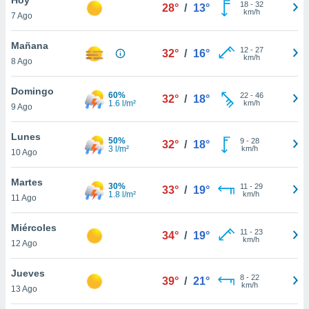
18
-
32
28°
/
13°
km/h
7 Ago
do en
 mismo.
sultar más
Mañana
12
-
27
32°
/
16°
 en nuestra
km/h
8 Ago
 Cookies
y
ualquier
Domingo
60%
22
-
46
32°
/
18°
1.6 l/m²
km/h
9 Ago
ento
 botón
ación de
Lunes
50%
9
-
28
32°
/
18°
kies
3 l/m²
km/h
10 Ago
 disponible
e nuestra
Martes
30%
11
-
29
.
33°
/
19°
1.8 l/m²
km/h
11 Ago
IVAMENTE,
Miércoles
11
-
23
34°
/
19°
km/h
12 Ago
as
 a cookies
Jueves
8
-
22
39°
/
21°
km/h
 no aceptar
13 Ago
ón de