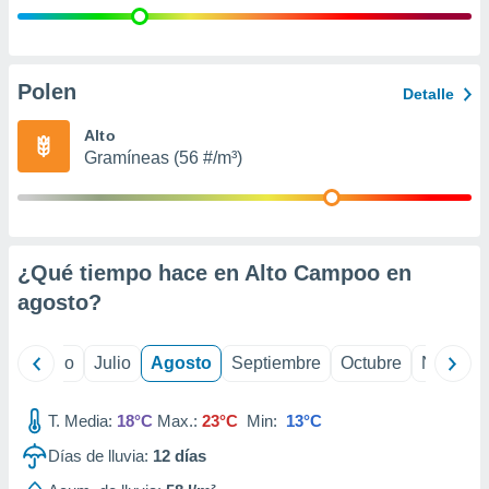
 seleccionar
o.
calización
precisa e
Polen
Detalle
ión mediante
Alto
, publicidad
Gramíneas (56 #/m³)
dos,
 publicidad
,
ón de
 desarrollo
¿Qué tiempo hace en Alto Campoo en
s.
agosto
?
tros 1199
ios
yo
Junio
Julio
Agosto
Septiembre
Octubre
Noviemb
T. Media:
18°C
Max.:
23°C
Min:
13°C
Días de lluvia:
12
días