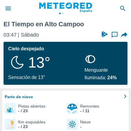
El Tiempo en Alto Campoo
privacidad
03:47
Sábado
...
o de
tiempo.com)
borado por
Cielo despejado
es para
13°
ue la
 que se
e calidad.
Menguante
eder a este
Sensación de 13°
Iluminada:
24%
ediante las
opciones:
Parte de nieve
ookies y
e forma
Pistas abiertas
Remontes
- / 23
- / 11
d digital
ada, basada
Km esquiables
Nieve
- / 23
-
mación