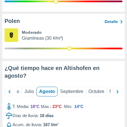
 seleccionar
o.
calización
precisa e
Polen
Detalle
ión mediante
Moderado
, publicidad
Gramíneas (30 #/m³)
dos,
 publicidad
,
ón de
¿Qué tiempo hace en Altishofen en
 desarrollo
s.
agosto
?
tros 1199
ios
yo
Junio
Julio
Agosto
Septiembre
Octubre
Noviemb
T. Media:
18°C
Max.:
23°C
Min:
14°C
Días de lluvia:
18
días
Acum. de lluvia:
167 l/m²