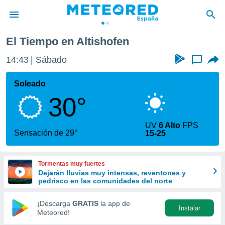
El Tiempo en Altishofen
privacidad
14:43
Sábado
...
o de
tiempo.com)
borado por
Soleado
es para
30°
ue la
 que se
e calidad.
UV
6 Alto
FPS
eder a este
Sensación de 29°
15-25
ediante las
opciones:
Tormentas muy fuertes
ookies y
Dejarán lluvias muy intensas, reventones y
e forma
pedrisco en las comunidades del norte
d digital
¡Descarga
GRATIS
la app de
Instalar
ada, basada
Meteored!
mación