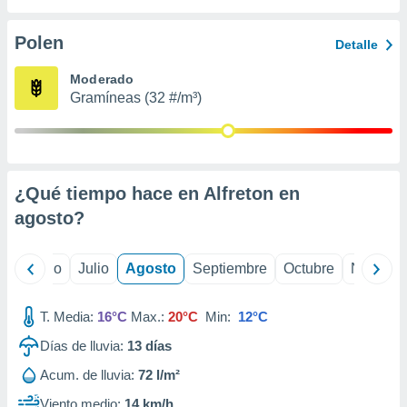
 seleccionar
o.
Polen
Detalle
calización
precisa e
Moderado
ión mediante
Gramíneas (32 #/m³)
, publicidad
dos,
 publicidad
,
¿Qué tiempo hace en Alfreton en
ón de
agosto
?
 desarrollo
s.
tros 1199
yo
Junio
Julio
Agosto
Septiembre
Octubre
Noviemb
ios
T. Media:
16°C
Max.:
20°C
Min:
12°C
Días de lluvia:
13
días
Acum. de lluvia:
72 l/m²
Viento medio:
14 km/h