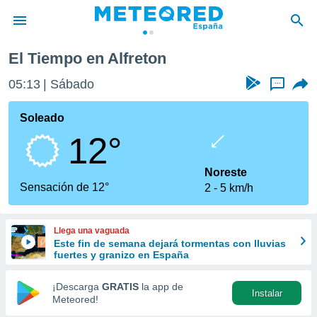
El Tiempo en Alfreton
privacidad
05:13
Sábado
...
o de
tiempo.com)
borado por
Soleado
es para
12°
ue la
 que se
e calidad.
Noreste
eder a este
Sensación de 12°
2
5 km/h
ediante las
opciones:
Llega una vaguada
ookies y
Este fin de semana dejará tormentas con lluvias
e forma
fuertes y granizo en España
d digital
¡Descarga
GRATIS
la app de
Instalar
ada, basada
Meteored!
mación