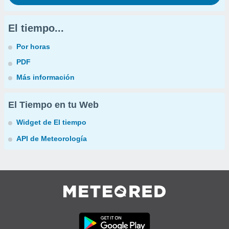
El tiempo...
Por horas
PDF
Más información
El Tiempo en tu Web
Widget de El tiempo
API de Meteorología