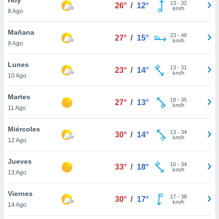
13
-
32
26°
/
12°
km/h
8 Ago
do en
 mismo.
sultar más
Mañana
23
-
48
27°
/
15°
 en nuestra
km/h
9 Ago
 Cookies
y
ualquier
Lunes
13
-
31
23°
/
14°
km/h
10 Ago
ento
 botón
ación de
Martes
18
-
35
27°
/
13°
kies
km/h
11 Ago
 disponible
e nuestra
Miércoles
13
-
34
.
30°
/
14°
km/h
12 Ago
IVAMENTE,
Jueves
16
-
34
33°
/
18°
km/h
13 Ago
as
 a cookies
Viernes
17
-
38
30°
/
17°
km/h
 no aceptar
14 Ago
ón de