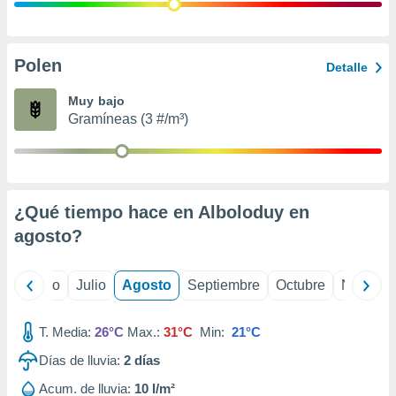
 seleccionar
o.
calización
precisa e
Polen
Detalle
ión mediante
Muy bajo
, publicidad
Gramíneas (3 #/m³)
dos,
 publicidad
,
ón de
¿Qué tiempo hace en Alboloduy en
 desarrollo
s.
agosto
?
tros 1199
ios
yo
Junio
Julio
Agosto
Septiembre
Octubre
Noviemb
T. Media:
26°C
Max.:
31°C
Min:
21°C
Días de lluvia:
2
días
Acum. de lluvia:
10 l/m²