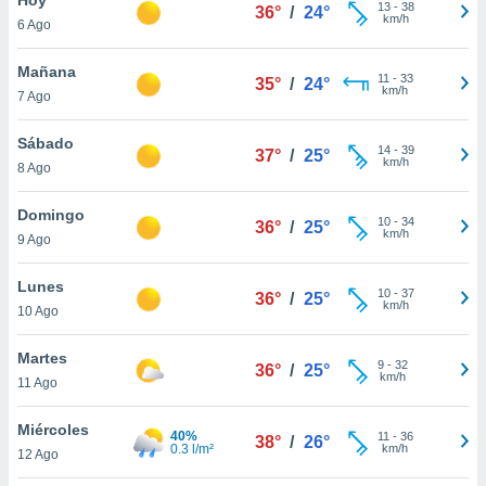
13
-
38
36°
/
24°
km/h
6 Ago
do en
 mismo.
sultar más
Mañana
11
-
33
35°
/
24°
 en nuestra
km/h
7 Ago
 Cookies
y
ualquier
Sábado
14
-
39
37°
/
25°
km/h
8 Ago
ento
 botón
ación de
Domingo
10
-
34
36°
/
25°
kies
km/h
9 Ago
 disponible
e nuestra
Lunes
10
-
37
.
36°
/
25°
km/h
10 Ago
IVAMENTE,
Martes
9
-
32
36°
/
25°
km/h
11 Ago
as
 a cookies
Miércoles
40%
11
-
36
38°
/
26°
0.3 l/m²
km/h
 no aceptar
12 Ago
ón de