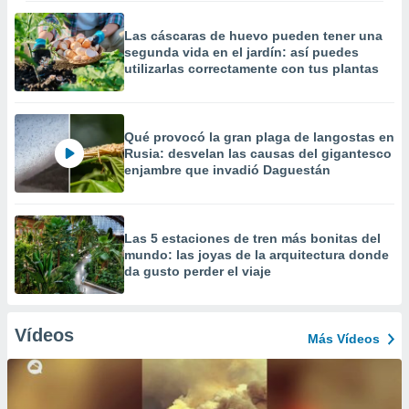
Las cáscaras de huevo pueden tener una
segunda vida en el jardín: así puedes
utilizarlas correctamente con tus plantas
Qué provocó la gran plaga de langostas en
Rusia: desvelan las causas del gigantesco
enjambre que invadió Daguestán
Las 5 estaciones de tren más bonitas del
mundo: las joyas de la arquitectura donde
da gusto perder el viaje
Vídeos
Más Vídeos