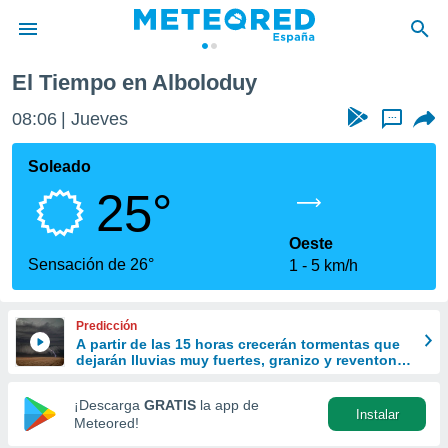
El Tiempo en Alboloduy
privacidad
08:06
Jueves
...
o de
tiempo.com)
borado por
Soleado
es para
25°
ue la
 que se
e calidad.
Oeste
eder a este
Sensación de 26°
1
5 km/h
ediante las
opciones:
Predicción
ookies y
A partir de las 15 horas crecerán tormentas que
e forma
dejarán lluvias muy fuertes, granizo y reventones
en el este peninsular
d digital
¡Descarga
GRATIS
la app de
Instalar
ada, basada
Meteored!
mación