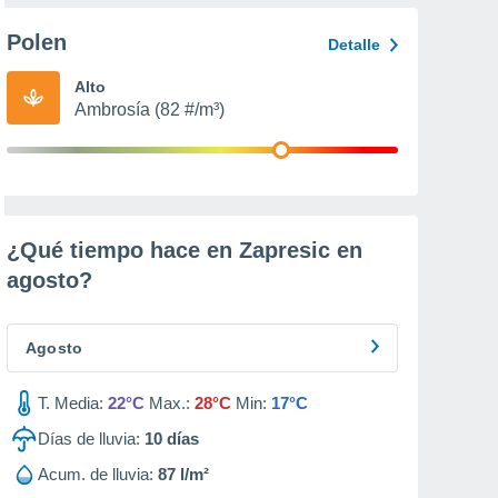
Polen
Detalle
Alto
Ambrosía (82 #/m³)
¿Qué tiempo hace en Zapresic en
agosto
?
Agosto
T. Media:
22°C
Max.:
28°C
Min:
17°C
Días de lluvia:
10
días
Acum. de lluvia:
87 l/m²