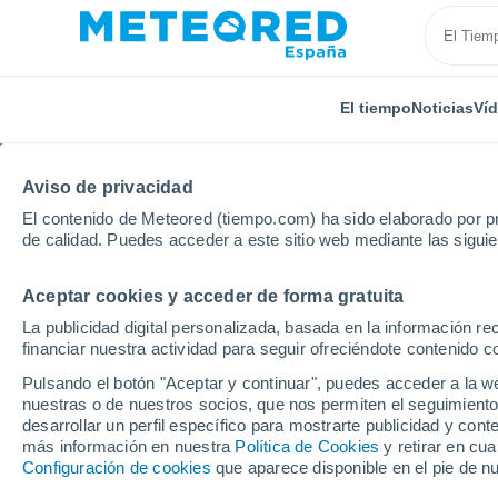
El tiempo
Noticias
Ví
Aviso de privacidad
El contenido de Meteored (tiempo.com) ha sido elaborado por pr
de calidad. Puedes acceder a este sitio web mediante las sigui
Aceptar cookies y acceder de forma gratuita
Inicio
Croacia
Zagreb
Zapresic
La publicidad digital personalizada, basada en la información r
financiar nuestra actividad para seguir ofreciéndote contenido c
El Tiempo en Zapresic
Pulsando el botón "Aceptar y continuar", puedes acceder a la w
nuestras o de nuestros socios, que nos permiten el seguimiento
11:48
Domingo
desarrollar un perfil específico para mostrarte publicidad y co
más información en nuestra
Política de Cookies
y retirar en cu
Configuración de cookies
que aparece disponible en el pie de n
Soleado