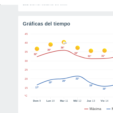
Luz diurna restante
8h 59m
Gráficas del tiempo
45
40
36°
35°
35
33°
32°
31°
31°
30
25
20
22°
20°
19°
18°
17°
15
16°
°C
Dom
9
Lun
10
Mar
11
Mié
12
Jue
13
Vie
14
Máxima