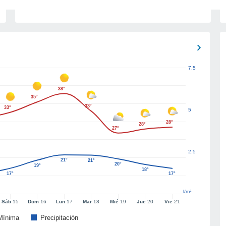
7.5
38°
35°
33°
33°
5
28°
28°
27°
2.5
21°
21°
20°
19°
18°
17°
17°
l/m²
Sáb
15
Dom
16
Lun
17
Mar
18
Mié
19
Jue
20
Vie
21
Mínima
Precipitación