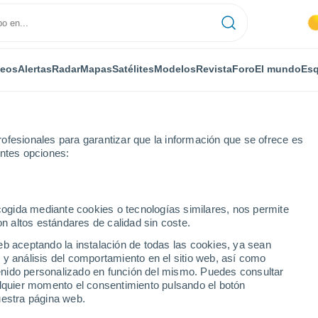
deos
Alertas
Radar
Mapas
Satélites
Modelos
Revista
Foro
El mundo
Esq
ofesionales para garantizar que la información que se ofrece es
entes opciones:
ecogida mediante cookies o tecnologías similares, nos permite
on altos estándares de calidad sin coste.
eb aceptando la instalación de todas las cookies, ya sean
 y análisis del comportamiento en el sitio web, así como
...
ntenido personalizado en función del mismo. Puedes consultar
alquier momento el consentimiento pulsando el botón
Por horas
uestra página web.
Cielos despejados en las
próximas horas