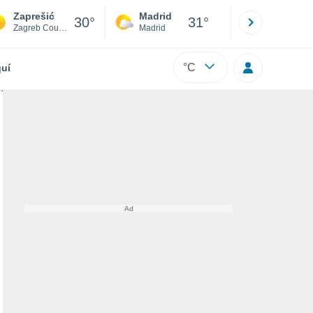
Zaprešić
Madrid
Barcelona
30°
31°
Zagreb County
Madrid
Barcelona
°C
uí