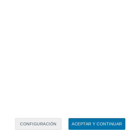
Calendario lunar
Lun
Mar
Mié
Jue
Vie
Sáb
Dom
9
10
11
12
13
14
15
16
17
18
19
20
21
22
CONFIGURACIÓN
ACEPTAR Y CONTINUAR