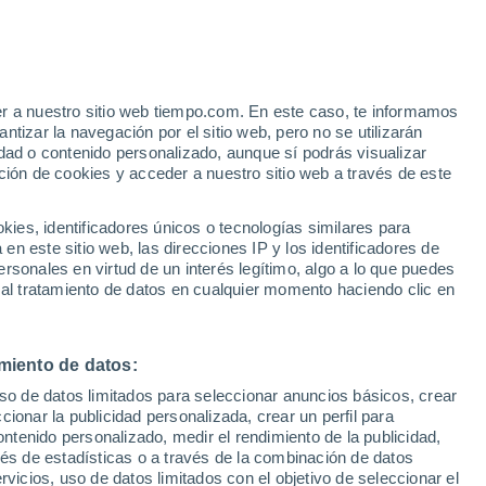
Aviso de nivel rojo
Alerta extrema por altas
temperaturas en Zapresic hoy
er a nuestro sitio web tiempo.com. En este caso, te informamos
tizar la navegación por el sitio web, pero no se utilizarán
dad o contenido personalizado, aunque sí podrás visualizar
ción de cookies y acceder a nuestro sitio web a través de este
es, identificadores únicos o tecnologías similares para
n este sitio web, las direcciones IP y los identificadores de
rsonales en virtud de un interés legítimo, algo a lo que puedes
 temperatura
Radar de lluvia
Satélites
Modelos
 al tratamiento de datos en cualquier momento haciendo clic en
miento de datos:
iércoles
Jueves
Viernes
Sábado
uso de datos limitados para seleccionar anuncios básicos, crear
12 Ago
13 Ago
14 Ago
15 Ago
ccionar la publicidad personalizada, crear un perfil para
ontenido personalizado, medir el rendimiento de la publicidad,
vés de estadísticas o a través de la combinación de datos
rvicios, uso de datos limitados con el objetivo de seleccionar el