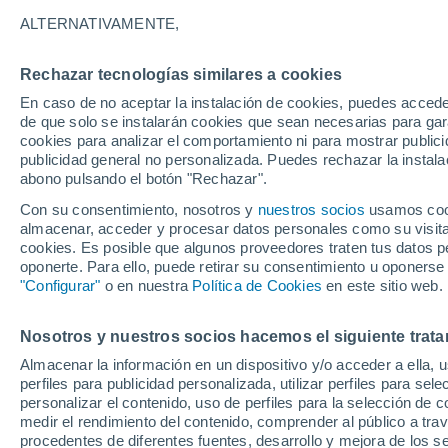
30°
ALTERNATIVAMENTE,
Rechazar tecnologías similares a cookies
UV
7 Alto
En caso de no aceptar la instalación de cookies, puedes acced
Sensación de 29°
FPS
15-25
de que solo se instalarán cookies que sean necesarias para garan
cookies para analizar el comportamiento ni para mostrar publici
publicidad general no personalizada. Puedes rechazar la instala
abono pulsando el botón "Rechazar".
Calor extremo y tormentas
Se avecinan siete días de calor extremo que
Con su consentimiento, nosotros y
nuestros socios
usamos cooki
derivará en tormentas fuertes
almacenar, acceder y procesar datos personales como su visita e
cookies. Es posible que algunos proveedores traten tus datos pe
El Tiempo 1 - 7 días
Por horas
Actualidad
Mapa de
oponerte. Para ello, puede retirar su consentimiento u oponerse
"Configurar"
o en nuestra
Política de Cookies
en este sitio web.
Nosotros y nuestros socios hacemos el siguiente trata
Mañana
Martes
M
Hoy
Almacenar la información en un dispositivo y/o acceder a ella, 
10 Ago
11 Ago
9 Ago
perfiles para publicidad personalizada, utilizar perfiles para sele
personalizar el contenido, uso de perfiles para la selección de c
medir el rendimiento del contenido, comprender al público a tra
procedentes de diferentes fuentes, desarrollo y mejora de los se