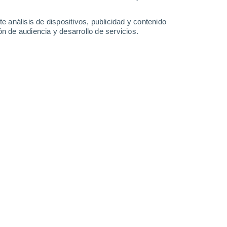
33°
/
22°
31°
/
18°
31°
/
16°
33°
/
17°
e análisis de dispositivos, publicidad y contenido
n de audiencia y desarrollo de servicios.
-
27
km/h
10
-
27
km/h
8
-
25
km/h
8
-
26
km/h
to
Noreste
7 Alto
2
-
15 km/h
FPS:
15-25
Sureste
8 ¡Muy Alto!
4
-
17 km/h
FPS:
25-50
Sureste
7 Alto
6
-
20 km/h
FPS:
15-25
Sureste
6 Alto
9
-
24 km/h
FPS:
15-25