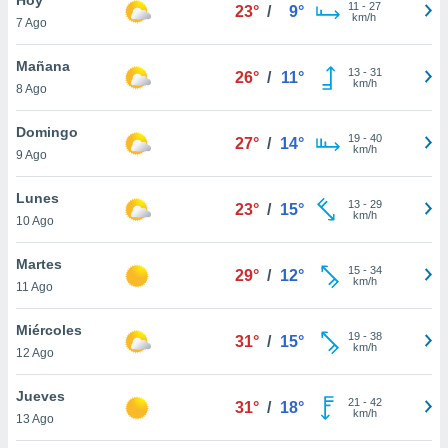
11
-
27
23°
/
9°
km/h
7 Ago
do en
 mismo.
sultar más
Mañana
13
-
31
26°
/
11°
 en nuestra
km/h
8 Ago
 Cookies
y
ualquier
Domingo
19
-
40
27°
/
14°
km/h
9 Ago
ento
 botón
ación de
Lunes
13
-
29
23°
/
15°
kies
km/h
10 Ago
 disponible
e nuestra
Martes
15
-
34
.
29°
/
12°
km/h
11 Ago
IVAMENTE,
Miércoles
19
-
38
31°
/
15°
km/h
12 Ago
as
 a cookies
Jueves
21
-
42
31°
/
18°
km/h
 no aceptar
13 Ago
ón de