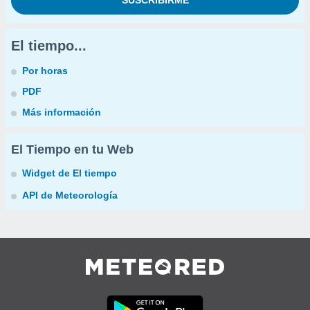
El tiempo...
Por horas
PDF
Más información
El Tiempo en tu Web
Widget de El tiempo
API de Meteorología