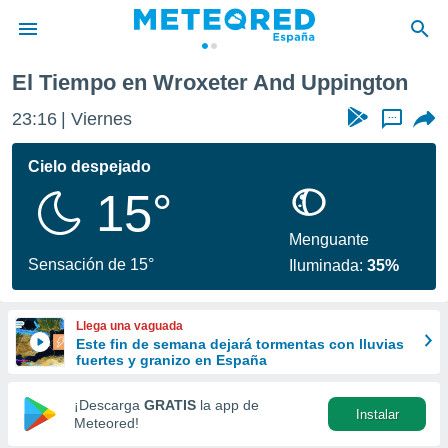
And Uppington
El Tiempo en Wroxeter And Uppington
privacidad
23:16
Viernes
...
o de
tiempo.com)
borado por
Cielo despejado
es para
15°
ue la
 que se
e calidad.
Menguante
eder a este
Sensación de 15°
Iluminada:
35%
ediante las
opciones:
Llega una vaguada
ookies y
Este fin de semana dejará tormentas con lluvias
e forma
fuertes y granizo en España
d digital
¡Descarga
GRATIS
la app de
Instalar
ada, basada
Meteored!
mación