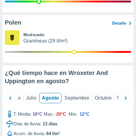
 seleccionar
o.
calización
precisa e
Polen
Detalle
ión mediante
Moderado
, publicidad
Gramíneas (29 #/m³)
dos,
 publicidad
,
ón de
¿Qué tiempo hace en Wroxeter And
 desarrollo
s.
Uppington en
agosto
?
tros 1199
ios
yo
Junio
Julio
Agosto
Septiembre
Octubre
Noviemb
T. Media:
16°C
Max.:
20°C
Min:
12°C
Días de lluvia:
13
días
Acum. de lluvia:
64 l/m²