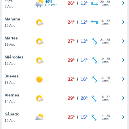
40%
20
-
38
26°
/
13°
0.2 l/m²
km/h
9 Ago
do en
 mismo.
sultar más
Mañana
16
-
32
24°
/
12°
 en nuestra
km/h
10 Ago
 Cookies
y
ualquier
Martes
21
-
38
27°
/
13°
km/h
11 Ago
ento
 botón
ación de
Miércoles
19
-
35
29°
/
14°
kies
km/h
12 Ago
 disponible
e nuestra
Jueves
12
-
25
.
32°
/
16°
km/h
13 Ago
IVAMENTE,
Viernes
18
-
37
29°
/
20°
km/h
14 Ago
as
 a cookies
Sábado
14
-
30
25°
/
15°
km/h
 no aceptar
15 Ago
ón de