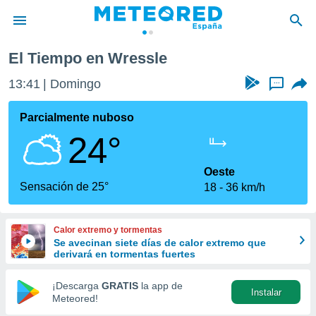
El Tiempo en Wressle
privacidad
13:41
Domingo
...
o de
tiempo.com)
borado por
Parcialmente nuboso
es para
24°
ue la
 que se
e calidad.
Oeste
eder a este
Sensación de 25°
18
36 km/h
ediante las
opciones:
Calor extremo y tormentas
ookies y
Se avecinan siete días de calor extremo que
e forma
derivará en tormentas fuertes
d digital
¡Descarga
GRATIS
la app de
Instalar
ada, basada
Meteored!
mación