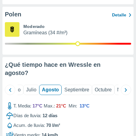
 seleccionar
o.
Polen
Detalle
calización
precisa e
Moderado
ión mediante
Gramíneas (34 #/m³)
, publicidad
dos,
 publicidad
,
¿Qué tiempo hace en Wressle en
ón de
agosto
?
 desarrollo
s.
tros 1199
yo
Junio
Julio
Agosto
Septiembre
Octubre
Noviemb
ios
T. Media:
17°C
Max.:
21°C
Min:
13°C
Días de lluvia:
12
días
Acum. de lluvia:
70 l/m²
Viento medio:
14 km/h