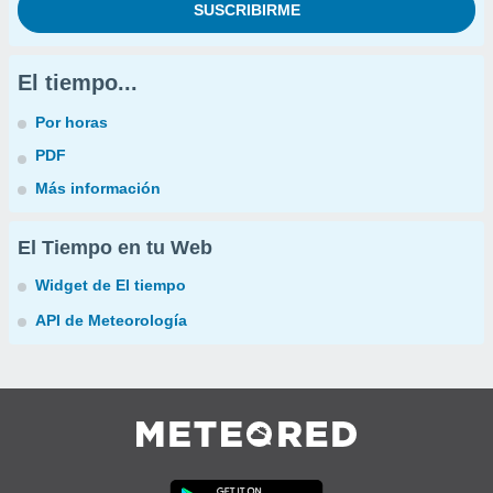
El tiempo...
Por horas
PDF
Más información
El Tiempo en tu Web
Widget de El tiempo
API de Meteorología