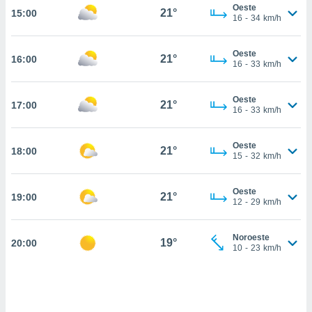
estra
Oeste
21°
15:00
ara seguir
16
-
34
km/h
e contenido
stándares
ACEPTAR
Oeste
sin coste.
21°
16:00
Y
16
-
33
km/h
CONTINUAR
 botón
continuar",
Oeste
21°
17:00
der a la
CONFIGURACIÓN
16
-
33
km/h
ndo la
 de todas
, ya sean
Oeste
21°
18:00
15
-
32
km/h
de nuestros
 nos
Oeste
21°
19:00
 y análisis
12
-
29
km/h
tamiento en
b, así como
un perfil
Noroeste
19°
20:00
10
-
23
km/h
para
ublicidad y
do en
 mismo.