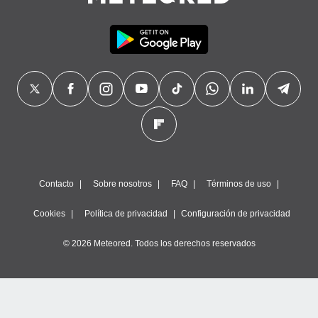
precisa e
ión mediante
, publicidad
dos,
 publicidad
,
ón de
 desarrollo
s.
tros 1199
ios
Contacto
Sobre nosotros
FAQ
Términos de uso
Cookies
Política de privacidad
Configuración de privacidad
© 2026 Meteored. Todos los derechos reservados