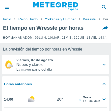
privacidad
o de
Inicio
Reino Unido
Yorkshire y Humber
Wressle
Por 
tiempo.com)
borado por
El tiempo en Wressle por horas
es para
ue la
HOY
MAÑANA
DOM. 09
LUN. 10
MAR. 11
MIÉ. 12
JUE. 13
VIE. 14
SÁB.
 que se
e calidad.
eder a este
La previsión del tiempo por horas en Wressle
ediante las
opciones:
Viernes, 07 de agosto
Nubes y claros
ookies y
La mayor parte del día
e forma
Horas anteriores
d digital
ada, basada
mación
Oeste
ediante
20°
14:00
17
-
34
km/h
ecnologías
nos permite