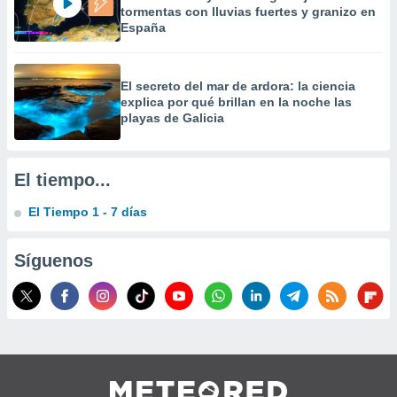
 la
tormentas con lluvias fuertes y granizo en
España
da, crear un
personalizar
o, uso de
El secreto del mar de ardora: la ciencia
a la
explica por qué brillan en la noche las
e contenido
playas de Galicia
do, medir el
 de la
medir el
El tiempo...
 del
 comprender
El Tiempo 1 - 7 días
 través de
s o a través
nación de
Síguenos
edentes de
fuentes,
y mejora de
os, uso de
ados con el
 seleccionar
o.
calización