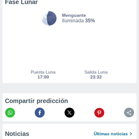
Fase Lunar
nto,
Menguante
cios
Iluminada
35%
kies,
ores únicos
as similares
nar,
rocesar
onales como
 este sitio
recciones IP
Puesta Luna
Salida Luna
ficadores de
17:00
23:32
 posible
s
 traten tus
nales en
Compartir predicción
 interés
go a lo que
nerte. Para
retirar su
ento u
Noticias
Últimas noticias
 de datos