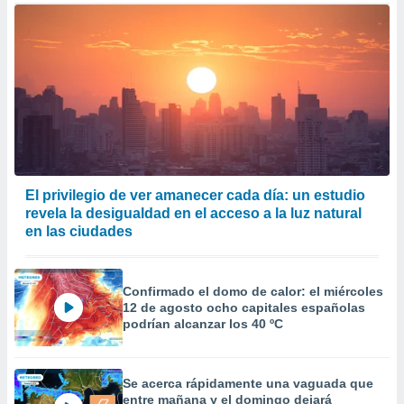
er momento
ic en
o en
 Cookies
en
eb.
y
socios
el
El privilegio de ver amanecer cada día: un estudio
to de
revela la desigualdad en el acceso a la luz natural
en las ciudades
la
 en un
 y/o acceder
Confirmado el domo de calor: el miércoles
 de datos
12 de agosto ocho capitales españolas
ara
podrían alcanzar los 40 ºC
 anuncios
ar perfiles
idad
a, utilizar
Se acerca rápidamente una vaguada que
a
entre mañana y el domingo dejará