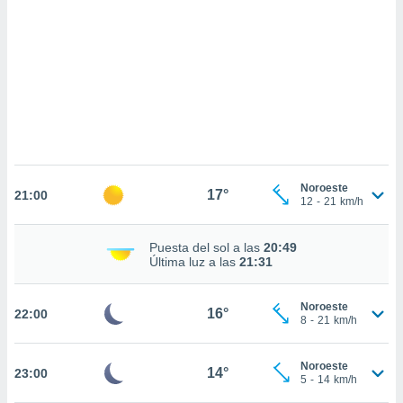
sultar más
 en nuestra
 Cookies
y
ualquier
ento
 botón
ación de
kies
 disponible
e nuestra
Noroeste
17°
.
21:00
12
-
21
km/h
IVAMENTE,
Puesta del sol a las
20:49
Última luz a las
21:31
as
 a cookies
Noroeste
16°
22:00
8
-
21
km/h
 no aceptar
ón de
uedes
Noroeste
14°
23:00
uestro sitio
5
-
14
km/h
.com. En