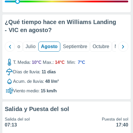
 seleccionar
o.
calización
precisa e
¿Qué tiempo hace en Williams Landing
ión mediante
- VIC en
agosto
?
, publicidad
yo
Junio
Julio
Agosto
Septiembre
Octubre
Noviemb
dos,
 publicidad
,
T. Media:
10°C
Max.:
14°C
Min:
7°C
ón de
Días de lluvia:
11
días
 desarrollo
s.
Acum. de lluvia:
48 l/m²
tros 1199
Viento medio:
15 km/h
ios
Salida y Puesta del sol
Salida del sol
Puesta del sol
07:13
17:40