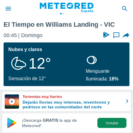
El Tiempo en Williams Landing - VIC
privacidad
00:45
Domingo
...
o de
tiempo.com)
borado por
Nubes y claros
es para
12°
ue la
 que se
e calidad.
Menguante
eder a este
Sensación de 12°
Iluminada:
18%
ediante las
opciones:
Tormentas muy fuertes
ookies y
Dejarán lluvias muy intensas, reventones y
e forma
pedrisco en las comunidades del norte
d digital
¡Descarga
GRATIS
la app de
Instalar
ada, basada
Meteored!
mación