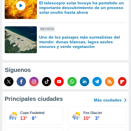
El telescopio solar Inouye ha permitido un
idad
importante descubrimiento de un proceso
a, utilizar
solar oculto hasta ahora
a
 la
REVISTA
da, crear un
personalizar
Uno de los paisajes más surrealistas del
mundo: dunas blancas, lagos azules
o, uso de
oscuros y verde vegetación
a la
e contenido
do, medir el
 de la
Síguenos
medir el
 del
 comprender
 través de
s o a través
Principales ciudades
nación de
Más ciudades
edentes de
fuentes,
Cape Foulwind
Fox Glacier
y mejora de
13°
6°
10°
3°
os, uso de
ados con el