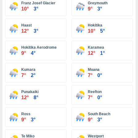
 seleccionar
Franz Josef Glacier
Greymouth
o.
10°
3°
9°
3°
calización
precisa e
Haast
Hokitika
ión mediante
12°
3°
10°
5°
, publicidad
Hokitika Aerodrome
Karamea
dos,
9°
4°
12°
1°
 publicidad
,
ón de
Kumara
Moana
 desarrollo
7°
2°
7°
0°
s.
tros 1199
Punakaiki
Reefton
ios
12°
8°
7°
0°
Ross
South Beach
9°
3°
9°
3°
Te Miko
Westport