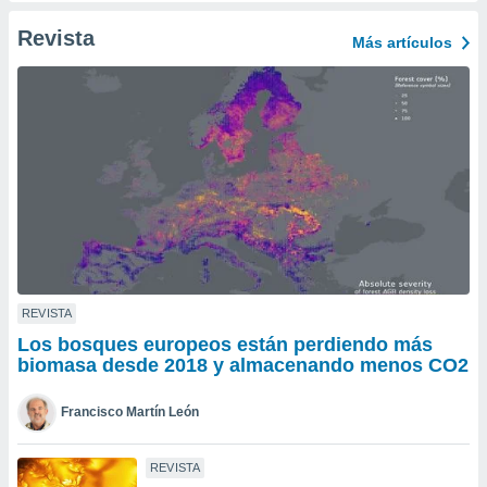
ento u
Revista
Más artículos
 de datos
er momento
ic en
o en
 Cookies
en
eb.
y
socios
el
to de
REVISTA
Los bosques europeos están perdiendo más
la
biomasa desde 2018 y almacenando menos CO2
 en un
 y/o acceder
Francisco Martín León
 de datos
ara
 anuncios
REVISTA
ar perfiles