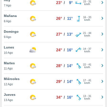
15
-
31
23°
/
9°
km/h
7 Ago
do en
 mismo.
sultar más
Mañana
16
-
33
26°
/
11°
 en nuestra
km/h
8 Ago
 Cookies
y
ualquier
Domingo
21
-
44
27°
/
13°
km/h
9 Ago
ento
 botón
ación de
Lunes
14
-
37
24°
/
16°
kies
km/h
10 Ago
 disponible
e nuestra
Martes
22
-
41
.
28°
/
14°
km/h
11 Ago
IVAMENTE,
Miércoles
17
-
41
29°
/
14°
km/h
12 Ago
as
 a cookies
Jueves
13
-
31
34°
/
16°
km/h
 no aceptar
13 Ago
ón de