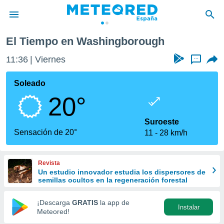
ugh
El Tiempo en Washingborough
privacidad
11:36
Viernes
...
o de
tiempo.com)
borado por
Soleado
es para
20°
ue la
 que se
e calidad.
Suroeste
eder a este
Sensación de 20°
11
28 km/h
ediante las
opciones:
Revista
ookies y
Un estudio innovador estudia los dispersores de
e forma
semillas ocultos en la regeneración forestal
d digital
¡Descarga
GRATIS
la app de
Instalar
ada, basada
Meteored!
mación