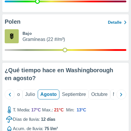
 seleccionar
o.
calización
precisa e
Polen
Detalle
ión mediante
Bajo
, publicidad
Gramíneas (22 #/m³)
dos,
 publicidad
,
ón de
¿Qué tiempo hace en Washingborough
 desarrollo
s.
en
agosto
?
tros 1199
ios
yo
Junio
Julio
Agosto
Septiembre
Octubre
Noviemb
T. Media:
17°C
Max.:
21°C
Min:
13°C
Días de lluvia:
12
días
Acum. de lluvia:
75 l/m²