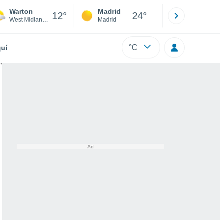
Warton
Madrid
Barcelona
12°
24°
West Midlands
Madrid
Barcelona
°C
uí