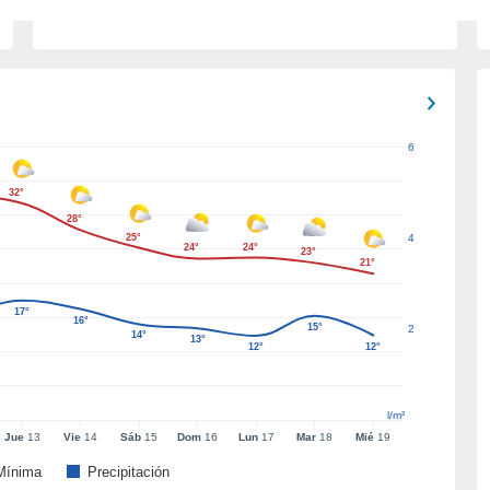
6
32°
28°
25°
4
24°
24°
23°
21°
17°
16°
15°
2
14°
13°
12°
12°
l/m²
Jue
13
Vie
14
Sáb
15
Dom
16
Lun
17
Mar
18
Mié
19
Mínima
Precipitación