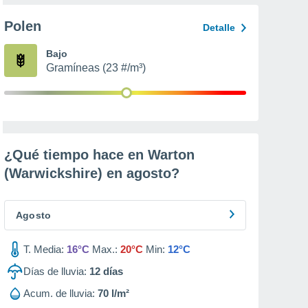
Polen
Detalle
Bajo
Gramíneas (23 #/m³)
¿Qué tiempo hace en Warton
(Warwickshire) en
agosto
?
Agosto
T. Media:
16°C
Max.:
20°C
Min:
12°C
Días de lluvia:
12
días
Acum. de lluvia:
70 l/m²