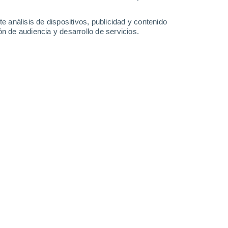
23°
/
15°
28°
/
14°
33°
/
15°
32°
/
17°
e análisis de dispositivos, publicidad y contenido
n de audiencia y desarrollo de servicios.
-
29
km/h
20
-
37
km/h
16
-
38
km/h
18
-
42
km/h
Oeste
0 Bajo
5
-
9 km/h
FPS:
no
Suroeste
0 Bajo
6
-
11 km/h
FPS:
no
Suroeste
1 Bajo
5
-
13 km/h
FPS:
no
Suroeste
2 Bajo
7
-
18 km/h
FPS:
no