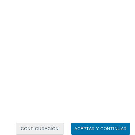
Calendario lunar
Lun
Mar
Mié
Jue
Vie
Sáb
Dom
7
8
9
10
11
12
13
14
15
16
17
18
19
20
CONFIGURACIÓN
ACEPTAR Y CONTINUAR