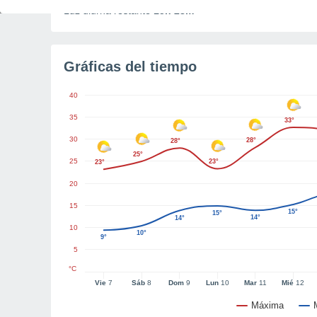
Luz diurna restante
15h 28m
Gráficas del tiempo
40
35
33°
30
28°
28°
25°
25
23°
23°
20
15
15°
15°
14°
14°
10
10°
9°
5
°C
Vie
7
Sáb
8
Dom
9
Lun
10
Mar
11
Mié
12
Máxima