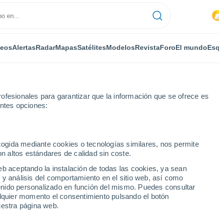
deos
Alertas
Radar
Mapas
Satélites
Modelos
Revista
Foro
El mundo
Esq
ofesionales para garantizar que la información que se ofrece es
entes opciones:
Warton
ecogida mediante cookies o tecnologías similares, nos permite
on altos estándares de calidad sin coste.
Warwickshire)
eb aceptando la instalación de todas las cookies, ya sean
 y análisis del comportamiento en el sitio web, así como
...
ntenido personalizado en función del mismo. Puedes consultar
alquier momento el consentimiento pulsando el botón
Por horas
uestra página web.
Cielos nubosos en las próximas
horas