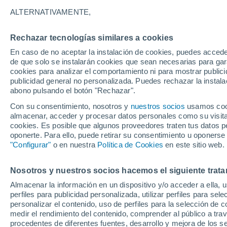
10°
ALTERNATIVAMENTE,
Rechazar tecnologías similares a cookies
Oeste
En caso de no aceptar la instalación de cookies, puedes acced
Sensación de 10°
5
-
9 km/h
de que solo se instalarán cookies que sean necesarias para garan
cookies para analizar el comportamiento ni para mostrar publici
publicidad general no personalizada. Puedes rechazar la instala
abono pulsando el botón "Rechazar".
Previsión para el eclipse
Samuel Biener avisa de posibles tormentas y
Con su consentimiento, nosotros y
nuestros socios
usamos cooki
un domo de calor en España
almacenar, acceder y procesar datos personales como su visita e
cookies. Es posible que algunos proveedores traten tus datos pe
El Tiempo 1 - 7 días
Por horas
Actualidad
Mapa d
oponerte. Para ello, puede retirar su consentimiento u oponerse
"Configurar"
o en nuestra
Política de Cookies
en este sitio web.
Nosotros y nuestros socios hacemos el siguiente trata
Mañana
Domingo
Hoy
Almacenar la información en un dispositivo y/o acceder a ella, 
8 Ago
9 Ago
7 Ago
perfiles para publicidad personalizada, utilizar perfiles para sele
personalizar el contenido, uso de perfiles para la selección de c
medir el rendimiento del contenido, comprender al público a tra
procedentes de diferentes fuentes, desarrollo y mejora de los se