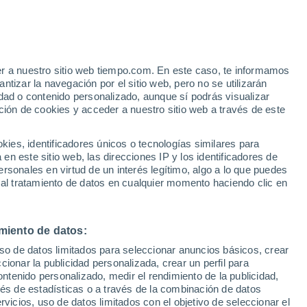
er a nuestro sitio web tiempo.com. En este caso, te informamos
tizar la navegación por el sitio web, pero no se utilizarán
dad o contenido personalizado, aunque sí podrás visualizar
ción de cookies y acceder a nuestro sitio web a través de este
 de
es, identificadores únicos o tecnologías similares para
n este sitio web, las direcciones IP y los identificadores de
rsonales en virtud de un interés legítimo, algo a lo que puedes
e nubosidad
Radar de lluvia
Satélites
Modelos
 al tratamiento de datos en cualquier momento haciendo clic en
miento de datos:
Lunes
Martes
Miércoles
Jueves
uso de datos limitados para seleccionar anuncios básicos, crear
10 Ago
11 Ago
12 Ago
13 Ago
ccionar la publicidad personalizada, crear un perfil para
ontenido personalizado, medir el rendimiento de la publicidad,
vés de estadísticas o a través de la combinación de datos
rvicios, uso de datos limitados con el objetivo de seleccionar el