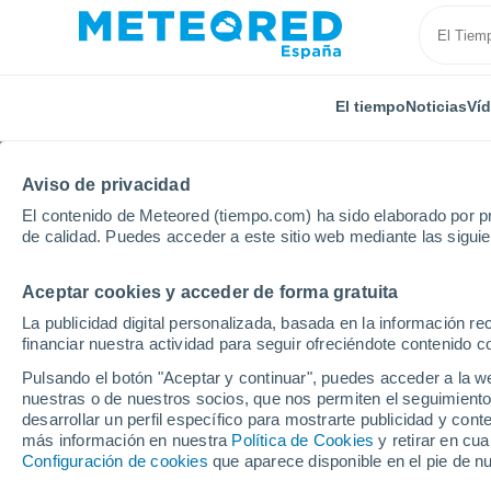
El tiempo
Noticias
Ví
Aviso de privacidad
El contenido de Meteored (tiempo.com) ha sido elaborado por pr
de calidad. Puedes acceder a este sitio web mediante las sigui
Aceptar cookies y acceder de forma gratuita
Inicio
Reino Unido
Tierras Medias Occidentales
La publicidad digital personalizada, basada en la información r
financiar nuestra actividad para seguir ofreciéndote contenido c
El Tiempo en Warton (
Pulsando el botón "Aceptar y continuar", puedes acceder a la w
nuestras o de nuestros socios, que nos permiten el seguimiento
06:00
Viernes
desarrollar un perfil específico para mostrarte publicidad y co
más información en nuestra
Política de Cookies
y retirar en cu
Configuración de cookies
que aparece disponible en el pie de n
Soleado