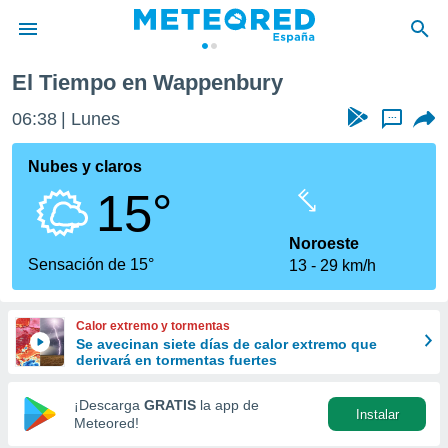
ry
El Tiempo en Wappenbury
privacidad
06:38
Lunes
...
o de
tiempo.com)
borado por
Nubes y claros
es para
15°
ue la
 que se
e calidad.
Noroeste
eder a este
Sensación de 15°
13
29 km/h
ediante las
opciones:
Calor extremo y tormentas
ookies y
Se avecinan siete días de calor extremo que
e forma
derivará en tormentas fuertes
d digital
¡Descarga
GRATIS
la app de
Instalar
ada, basada
Meteored!
mación