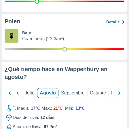
 seleccionar
o.
calización
precisa e
Polen
Detalle
ión mediante
Bajo
, publicidad
Gramíneas (23 #/m³)
dos,
 publicidad
,
ón de
¿Qué tiempo hace en Wappenbury en
 desarrollo
s.
agosto
?
tros 1199
ios
yo
Junio
Julio
Agosto
Septiembre
Octubre
Noviemb
T. Media:
17°C
Max.:
21°C
Min:
13°C
Días de lluvia:
12
días
Acum. de lluvia:
67 l/m²