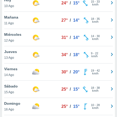
15
-
33
24°
/
15°
km/h
10 Ago
do en
 mismo.
sultar más
Mañana
18
-
35
27°
/
14°
 en nuestra
km/h
11 Ago
 Cookies
y
ualquier
Miércoles
14
-
30
31°
/
14°
km/h
12 Ago
ento
 botón
ación de
Jueves
9
-
22
34°
/
18°
kies
km/h
13 Ago
 disponible
e nuestra
Viernes
19
-
42
.
30°
/
20°
km/h
14 Ago
IVAMENTE,
Sábado
18
-
38
25°
/
15°
km/h
15 Ago
as
 a cookies
Domingo
10
-
28
25°
/
15°
km/h
 no aceptar
16 Ago
ón de