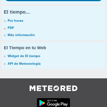
El tiempo...
Por horas
PDF
Más información
El Tiempo en tu Web
Widget de El tiempo
API de Meteorología