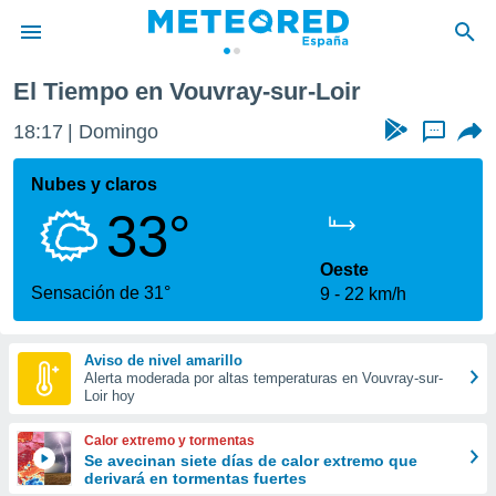
El Tiempo en Vouvray-sur-Loir
privacidad
18:17
Domingo
...
o de
tiempo.com)
borado por
Nubes y claros
es para
33°
ue la
 que se
e calidad.
Oeste
eder a este
Sensación de 31°
9
22 km/h
ediante las
opciones:
Aviso de nivel amarillo
ookies y
Alerta moderada por altas temperaturas en Vouvray-sur-
e forma
Loir hoy
d digital
Calor extremo y tormentas
ada, basada
Se avecinan siete días de calor extremo que
derivará en tormentas fuertes
mación