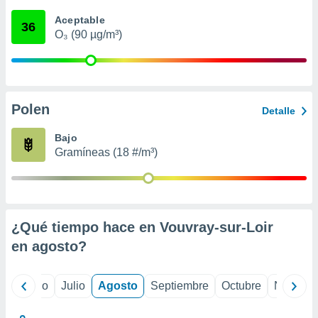
 seleccionar
o.
Aceptable
36
O₃ (90 µg/m³)
calización
precisa e
ión mediante
, publicidad
Polen
Detalle
dos,
 publicidad
Bajo
,
Gramíneas (18 #/m³)
ón de
 desarrollo
s.
tros 1199
ios
¿Qué tiempo hace en Vouvray-sur-Loir
en
agosto
?
yo
Junio
Julio
Agosto
Septiembre
Octubre
Noviemb