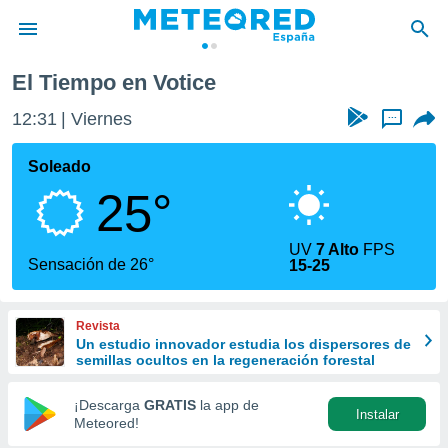
El Tiempo en Votice
privacidad
12:31
Viernes
...
o de
tiempo.com)
borado por
Soleado
es para
25°
ue la
 que se
e calidad.
UV
7 Alto
FPS
eder a este
Sensación de 26°
15-25
ediante las
opciones:
Revista
ookies y
Un estudio innovador estudia los dispersores de
e forma
semillas ocultos en la regeneración forestal
d digital
¡Descarga
GRATIS
la app de
Instalar
ada, basada
Meteored!
mación