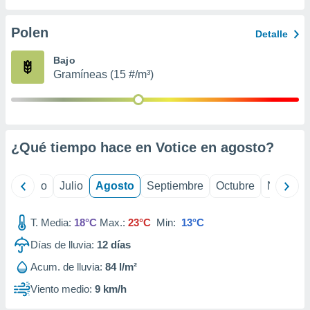
 seleccionar
o.
Polen
Detalle
calización
precisa e
Bajo
ión mediante
Gramíneas (15 #/m³)
, publicidad
dos,
 publicidad
,
¿Qué tiempo hace en Votice en
agosto
?
ón de
 desarrollo
s.
yo
Junio
Julio
Agosto
Septiembre
Octubre
Noviemb
tros 1199
ios
T. Media:
18°C
Max.:
23°C
Min:
13°C
Días de lluvia:
12
días
Acum. de lluvia:
84 l/m²
Viento medio:
9 km/h