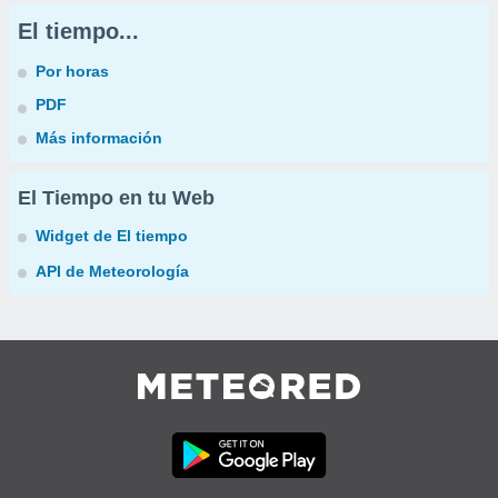
El tiempo...
Por horas
PDF
Más información
El Tiempo en tu Web
Widget de El tiempo
API de Meteorología