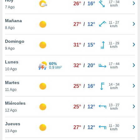
17
-
34
26°
/
16°
km/h
7 Ago
do en
 mismo.
sultar más
Mañana
11
-
27
27°
/
12°
 en nuestra
km/h
8 Ago
 Cookies
y
ualquier
Domingo
11
-
29
31°
/
15°
km/h
9 Ago
ento
 botón
ación de
Lunes
60%
17
-
44
32°
/
20°
kies
0.9 l/m²
km/h
10 Ago
 disponible
e nuestra
Martes
14
-
34
.
25°
/
16°
km/h
11 Ago
IVAMENTE,
Miércoles
13
-
27
25°
/
12°
km/h
12 Ago
as
 a cookies
Jueves
11
-
30
27°
/
12°
km/h
 no aceptar
13 Ago
ón de