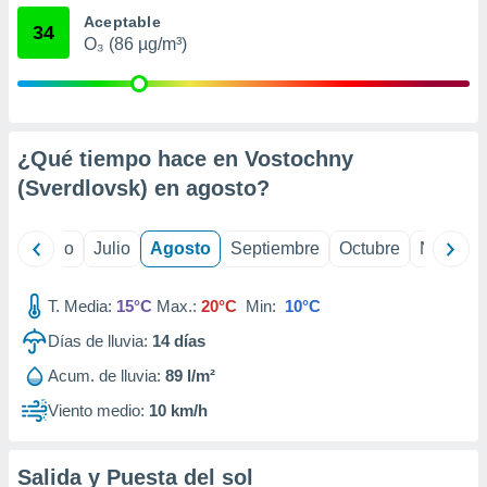
 seleccionar
Aceptable
o.
34
O₃ (86 µg/m³)
calización
precisa e
ión mediante
, publicidad
¿Qué tiempo hace en Vostochny
dos,
(Sverdlovsk) en
agosto
?
 publicidad
,
ón de
yo
Junio
Julio
Agosto
Septiembre
Octubre
Noviemb
 desarrollo
s.
T. Media:
15°C
Max.:
20°C
Min:
10°C
tros 1199
ios
Días de lluvia:
14
días
Acum. de lluvia:
89 l/m²
Viento medio:
10 km/h
Salida y Puesta del sol