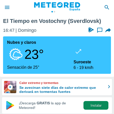
El Tiempo en Vostochny (Sverdlovsk)
privacidad
16:47
Domingo
...
o de
tiempo.com)
borado por
Nubes y claros
es para
23°
ue la
 que se
e calidad.
Suroeste
eder a este
Sensación de 25°
6
19 km/h
ediante las
opciones:
Calor extremo y tormentas
ookies y
Se avecinan siete días de calor extremo que
e forma
derivará en tormentas fuertes
d digital
¡Descarga
GRATIS
la app de
Instalar
ada, basada
Meteored!
mación