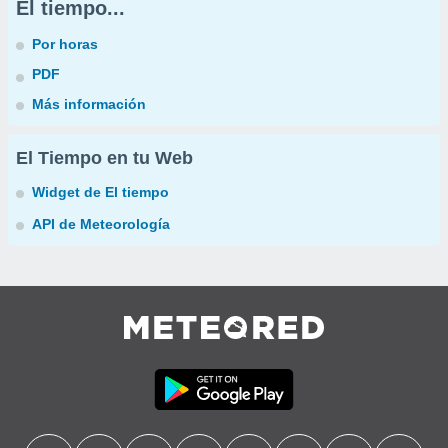
El tiempo...
Por horas
PDF
Más información
El Tiempo en tu Web
Widget de El tiempo
API de Meteorología