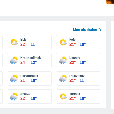
Más ciudades
Irbit
Ivdel
22°
11°
21°
10°
Krasnoufimsk
Lesnoy
24°
12°
22°
10°
Pervouralsk
Polevskoy
21°
10°
21°
11°
Shalya
Turinsk
22°
10°
21°
10°