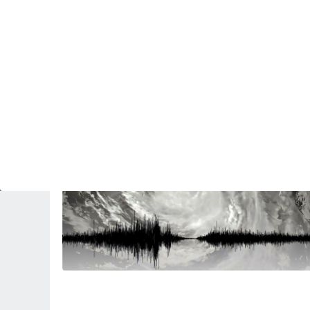
PREDICCIÓN
El meteorólogo Sergio Escama avisa que esta
tarde "habrá tormentas con fenómenos
adversos en 6 comunidades"
Revista