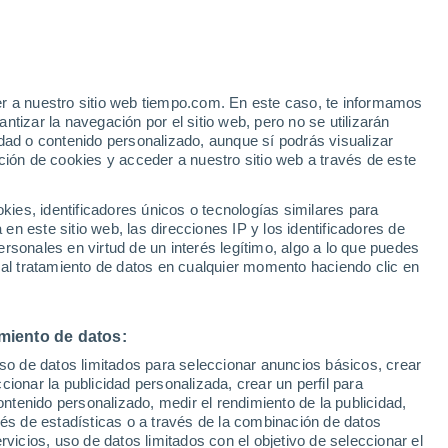
er a nuestro sitio web tiempo.com. En este caso, te informamos
tizar la navegación por el sitio web, pero no se utilizarán
dad o contenido personalizado, aunque sí podrás visualizar
21°
ción de cookies y acceder a nuestro sitio web a través de este
10°
Sosva
21°
es, identificadores únicos o tecnologías similares para
10°
n este sitio web, las direcciones IP y los identificadores de
ye
21°
rsonales en virtud de un interés legítimo, algo a lo que puedes
10°
 al tratamiento de datos en cualquier momento haciendo clic en
Tabory
21°
21°
11°
10°
22°
miento de datos:
Tavda
Turinsk
10°
22°
Alapaevsk
uso de datos limitados para seleccionar anuncios básicos, crear
11°
ccionar la publicidad personalizada, crear un perfil para
Irbit
ontenido personalizado, medir el rendimiento de la publicidad,
vés de estadísticas o a través de la combinación de datos
23°
22°
rvicios, uso de datos limitados con el objetivo de seleccionar el