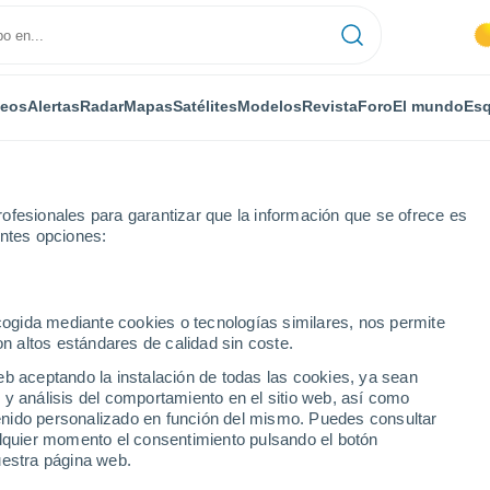
deos
Alertas
Radar
Mapas
Satélites
Modelos
Revista
Foro
El mundo
Esq
ofesionales para garantizar que la información que se ofrece es
entes opciones:
ecogida mediante cookies o tecnologías similares, nos permite
on altos estándares de calidad sin coste.
 de Sverdlovsk
eb aceptando la instalación de todas las cookies, ya sean
 y análisis del comportamiento en el sitio web, así como
ntenido personalizado en función del mismo. Puedes consultar
alquier momento el consentimiento pulsando el botón
uestra página web.