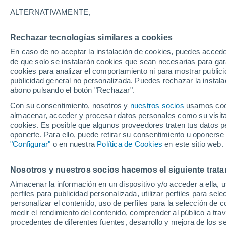
ALTERNATIVAMENTE,
Rechazar tecnologías similares a cookies
20°
10°
En caso de no aceptar la instalación de cookies, puedes acced
Krasnoturinsk
de que solo se instalarán cookies que sean necesarias para garan
cookies para analizar el comportamiento ni para mostrar publici
publicidad general no personalizada. Puedes rechazar la instala
abono pulsando el botón "Rechazar".
Con su consentimiento, nosotros y
nuestros socios
usamos cooki
22°
almacenar, acceder y procesar datos personales como su visita e
Verkhotur
10°
cookies. Es posible que algunos proveedores traten tus datos pe
Lesnoy
oponerte. Para ello, puede retirar su consentimiento u oponerse
"Configurar"
o en nuestra
Política de Cookies
en este sitio web.
23°
Nosotros y nuestros socios hacemos el siguiente trata
11°
Nizhni Tagil
Almacenar la información en un dispositivo y/o acceder a ella, 
perfiles para publicidad personalizada, utilizar perfiles para sele
personalizar el contenido, uso de perfiles para la selección de c
22°
medir el rendimiento del contenido, comprender al público a tra
10°
procedentes de diferentes fuentes, desarrollo y mejora de los se
Shalya