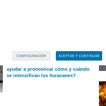
ASTRONOMÍA
A
Del miedo ancestral a la ciencia: cómo los
30
eclipses pasaron de ser un mal presagio a un
le
fenómeno comunitario
gr
Francisco Martín León
REVISTA
CONFIGURACIÓN
ACEPTAR Y CONTINUAR
¿Pueden los sensores sísmicos
ayudar a pronosticar cómo y cuándo
se intensifican los huracanes?