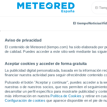
El tiempo
Noticias
Ví
Aviso de privacidad
El contenido de Meteored (tiempo.com) ha sido elaborado por pr
de calidad. Puedes acceder a este sitio web mediante las sigui
Aceptar cookies y acceder de forma gratuita
Inicio
Rusia
Óblast de Sverdlovsk
La publicidad digital personalizada, basada en la información r
financiar nuestra actividad para seguir ofreciéndote contenido c
El Tiempo en el Óblast
Pulsando el botón "Aceptar y continuar", puedes acceder a la w
nuestras o de nuestros socios, que nos permiten el seguimiento
desarrollar un perfil específico para mostrarte publicidad y co
Hoy, 7 agosto
Todo el día
Símbolo
21°
más información en nuestra
Política de Cookies
y retirar en cu
10°
Configuración de cookies
que aparece disponible en el pie de n
Ivdel