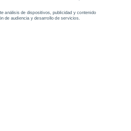
11°
10°
23°
23°
Asbest
Talitsa
11°
12°
e análisis de dispositivos, publicidad y contenido
Kamyshlov
go
n de audiencia y desarrollo de servicios.
23°
11°
Leaflet
|
©
OpenStreetMap
|
ECMWF
by © Meteored
Kamensk-
Uralsky