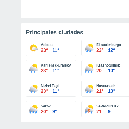
Principales ciudades
Asbest
Ekaterimburgo
23°
11°
23°
12°
Kamensk-Uralsky
Krasnoturinsk
23°
11°
20°
10°
Nizhni Tagil
Novouralsk
23°
11°
21°
10°
Serov
Severouralsk
20°
9°
21°
9°