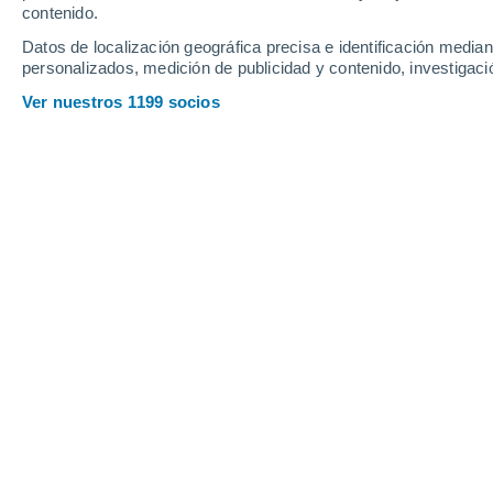
21°
contenido.
10°
Pervouralsk
24°
Datos de localización geográfica precisa e identificación mediant
Ekaterimbur
12°
personalizados, medición de publicidad y contenido, investigació
21°
Krasnoufimsk
11°
Ver nuestros 1199 socios
Polevskoy