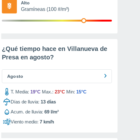
Alto
Gramíneas (100 #/m³)
¿Qué tiempo hace en Villanueva de
Presa en
agosto
?
Agosto
T. Media:
19°C
Max.:
23°C
Min:
15°C
Días de lluvia:
13
días
Acum. de lluvia:
69 l/m²
Viento medio:
7 km/h