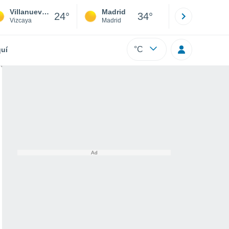
Villanueva de Presa
Madrid
Barcelona
24°
34°
Vizcaya
Madrid
Barcelona
°C
uí