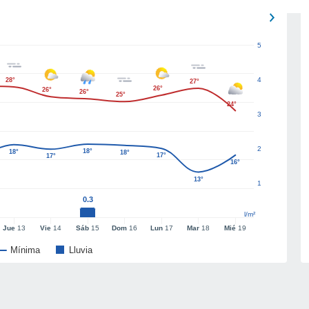
5
4
28°
27°
26°
26°
26°
25°
24°
3
2
18°
18°
18°
17°
17°
16°
13°
1
0.3
l/m²
Jue
13
Vie
14
Sáb
15
Dom
16
Lun
17
Mar
18
Mié
19
Mínima
Lluvia