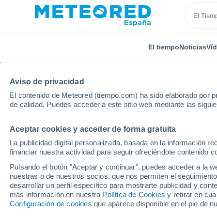
El tiempo
Noticias
Ví
Aviso de privacidad
El contenido de Meteored (tiempo.com) ha sido elaborado por pr
de calidad. Puedes acceder a este sitio web mediante las sigui
Aceptar cookies y acceder de forma gratuita
Inicio
País Vasco
Vizcaya
Villanueva de Presa
La publicidad digital personalizada, basada en la información r
financiar nuestra actividad para seguir ofreciéndote contenido c
El Tiempo en Villanuev
Pulsando el botón "Aceptar y continuar", puedes acceder a la w
nuestras o de nuestros socios, que nos permiten el seguimiento
13:18
Viernes
desarrollar un perfil específico para mostrarte publicidad y co
más información en nuestra
Política de Cookies
y retirar en cu
Configuración de cookies
que aparece disponible en el pie de n
Soleado