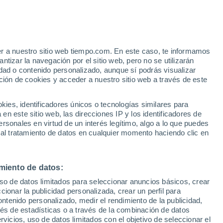
er a nuestro sitio web tiempo.com. En este caso, te informamos
tizar la navegación por el sitio web, pero no se utilizarán
dad o contenido personalizado, aunque sí podrás visualizar
ción de cookies y acceder a nuestro sitio web a través de este
es, identificadores únicos o tecnologías similares para
n este sitio web, las direcciones IP y los identificadores de
rsonales en virtud de un interés legítimo, algo a lo que puedes
e nubosidad
Radar de lluvia
Satélites
Modelos
 al tratamiento de datos en cualquier momento haciendo clic en
miento de datos:
Lunes
Martes
Miércoles
Jueves
uso de datos limitados para seleccionar anuncios básicos, crear
10 Ago
11 Ago
12 Ago
13 Ago
ccionar la publicidad personalizada, crear un perfil para
ontenido personalizado, medir el rendimiento de la publicidad,
vés de estadísticas o a través de la combinación de datos
rvicios, uso de datos limitados con el objetivo de seleccionar el