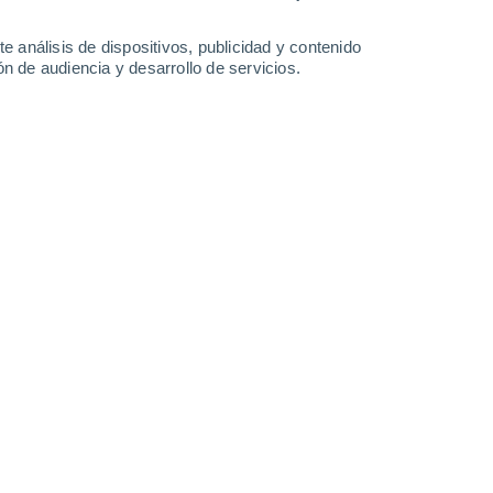
25°
/
15°
28°
/
16°
28°
/
16°
28°
/
18°
e análisis de dispositivos, publicidad y contenido
n de audiencia y desarrollo de servicios.
-
30
km/h
11
-
31
km/h
11
-
32
km/h
12
-
34
km/h
, 7 de agosto
Noreste
7 Alto
6
-
20 km/h
FPS:
15-25
Noreste
8 ¡Muy Alto!
8
-
23 km/h
FPS:
25-50
Norte
8 ¡Muy Alto!
9
-
26 km/h
FPS:
25-50
Norte
7 Alto
9
-
26 km/h
FPS:
15-25