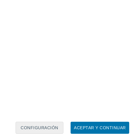
Calendario lunar
Lun
Mar
Mié
Jue
Vie
Sáb
Dom
7
8
9
10
11
12
13
14
15
16
17
18
19
20
CONFIGURACIÓN
ACEPTAR Y CONTINUAR