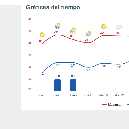
Gráficas del tiempo
35
30
28°
28°
28°
26°
25°
25°
25
20
17°
17°
16°
15
16°
15°
13°
0.8
0.8
10
°C
Vie
7
Sáb
8
Dom
9
Lun
10
Mar
11
Mié
12
Máxima