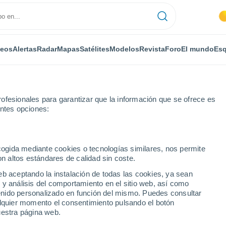
deos
Alertas
Radar
Mapas
Satélites
Modelos
Revista
Foro
El mundo
Esq
ofesionales para garantizar que la información que se ofrece es
entes opciones:
ecogida mediante cookies o tecnologías similares, nos permite
on altos estándares de calidad sin coste.
a de Presa
eb aceptando la instalación de todas las cookies, ya sean
 y análisis del comportamiento en el sitio web, así como
...
ntenido personalizado en función del mismo. Puedes consultar
alquier momento el consentimiento pulsando el botón
Por horas
uestra página web.
Intervalos nubosos en las
próximas horas