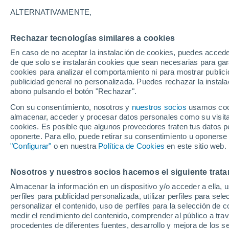
23°
ALTERNATIVAMENTE,
Rechazar tecnologías similares a cookies
UV
7 Alto
En caso de no aceptar la instalación de cookies, puedes acced
Sensación de 25°
FPS
15-25
de que solo se instalarán cookies que sean necesarias para garan
cookies para analizar el comportamiento ni para mostrar publici
publicidad general no personalizada. Puedes rechazar la instala
abono pulsando el botón "Rechazar".
Tormentas fuertes
Esta tarde las tormentas dejarán fenómenos
Con su consentimiento, nosotros y
nuestros socios
usamos cooki
adversos en 6 comunidades
almacenar, acceder y procesar datos personales como su visita e
cookies. Es posible que algunos proveedores traten tus datos pe
El Tiempo 1 - 7 días
Por horas
Actualidad
Mapa d
oponerte. Para ello, puede retirar su consentimiento u oponerse
"Configurar"
o en nuestra
Política de Cookies
en este sitio web.
Nosotros y nuestros socios hacemos el siguiente trata
Mañana
Domingo
Hoy
Almacenar la información en un dispositivo y/o acceder a ella, 
8 Ago
9 Ago
7 Ago
perfiles para publicidad personalizada, utilizar perfiles para sele
personalizar el contenido, uso de perfiles para la selección de c
medir el rendimiento del contenido, comprender al público a tra
procedentes de diferentes fuentes, desarrollo y mejora de los se
80%
50%