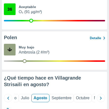
 seleccionar
o.
Aceptable
36
O₃ (91 µg/m³)
calización
precisa e
ión mediante
, publicidad
Polen
Detalle
dos,
 publicidad
Muy bajo
,
Ambrosía (2 #/m³)
ón de
 desarrollo
s.
tros 1199
ios
¿Qué tiempo hace en Villagrande
Strisaili en
agosto
?
yo
Junio
Julio
Agosto
Septiembre
Octubre
Noviemb