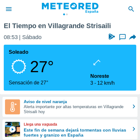
El Tiempo en Villagrande Strisaili
privacidad
08:53
Sábado
...
o de
tiempo.com)
borado por
Soleado
es para
27°
ue la
 que se
e calidad.
Noreste
eder a este
Sensación de 27°
3
12 km/h
ediante las
opciones:
Aviso de nivel naranja
ookies y
Alerta importante por altas temperaturas en Villagrande
e forma
Strisaili hoy
d digital
Llega una vaguada
ada, basada
Este fin de semana dejará tormentas con lluvias
fuertes y granizo en España
mación