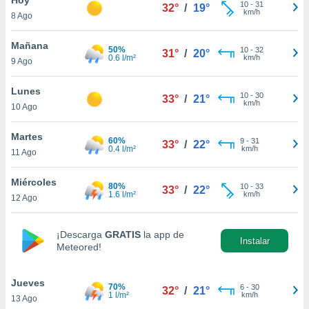
10
-
31
32°
/
19°
km/h
8 Ago
do en
 mismo.
sultar más
Mañana
50%
10
-
32
31°
/
20°
 en nuestra
0.6 l/m²
km/h
9 Ago
 Cookies
y
ualquier
Lunes
10
-
30
33°
/
21°
km/h
10 Ago
ento
 botón
ación de
Martes
60%
9
-
31
33°
/
22°
kies
0.4 l/m²
km/h
11 Ago
 disponible
e nuestra
Miércoles
80%
10
-
33
.
33°
/
22°
1.6 l/m²
km/h
12 Ago
IVAMENTE,
¡Descarga
GRATIS
la app de
Instalar
Meteored!
as
 a cookies
Jueves
 no aceptar
70%
6
-
30
32°
/
21°
1 l/m²
km/h
13 Ago
ón de