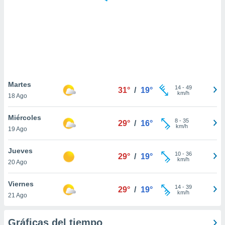
 botón
.
nto,
cios
kies,
ores únicos
Martes
14
-
49
as similares
31°
/
19°
km/h
18 Ago
nar,
rocesar
Miércoles
onales como
8
-
35
29°
/
16°
km/h
 este sitio
19 Ago
recciones IP
ficadores de
Jueves
10
-
36
29°
/
19°
 posible
km/h
20 Ago
s
 traten tus
Viernes
nales en
14
-
39
29°
/
19°
km/h
 interés
21 Ago
go a lo que
nerte. Para
Gráficas del tiempo
retirar su