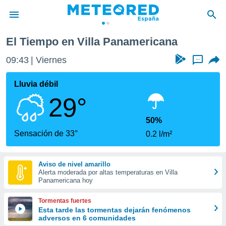
na
El Tiempo en Villa Panamericana
privacidad
09:43
Viernes
...
o de
tiempo.com)
borado por
Lluvia débil
es para
29°
ue la
 que se
e calidad.
50%
eder a este
Sensación de 33°
0.2 l/m²
ediante las
opciones:
Aviso de nivel amarillo
ookies y
Alerta moderada por altas temperaturas en Villa
e forma
Panamericana hoy
d digital
Tormentas fuertes
ada, basada
Esta tarde las tormentas dejarán fenómenos
adversos en 6 comunidades
mación