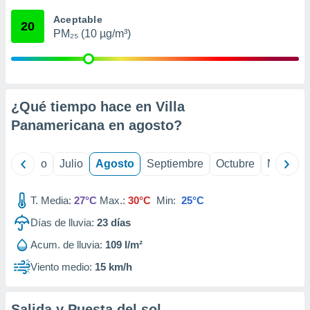
 seleccionar
o.
Aceptable
20
PM₂₅ (10 µg/m³)
calización
precisa e
ión mediante
, publicidad
¿Qué tiempo hace en Villa
dos,
Panamericana en
agosto
?
 publicidad
,
ón de
yo
Junio
Julio
Agosto
Septiembre
Octubre
Noviemb
 desarrollo
s.
T. Media:
27°C
Max.:
30°C
Min:
25°C
tros 1199
ios
Días de lluvia:
23
días
Acum. de lluvia:
109 l/m²
Viento medio:
15 km/h
Salida y Puesta del sol