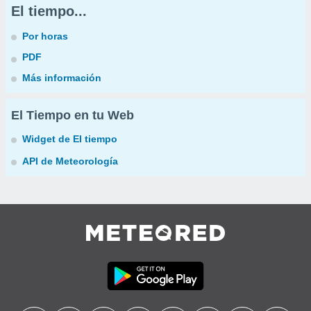
El tiempo...
Por horas
PDF
Más información
El Tiempo en tu Web
Widget de El tiempo
API de Meteorología