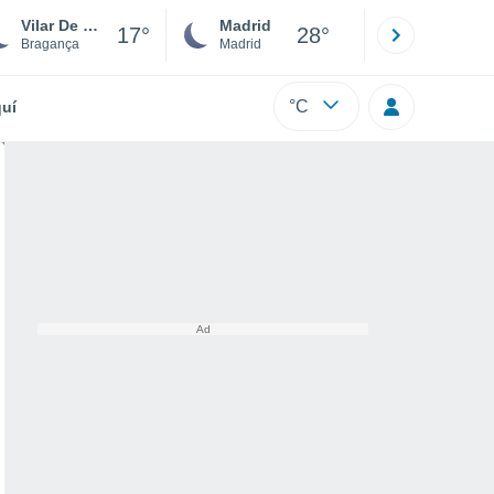
Vilar De Ossos
Madrid
Barcelona
17°
28°
Bragança
Madrid
Barcelona
°C
uí