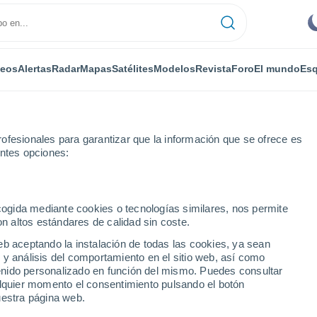
deos
Alertas
Radar
Mapas
Satélites
Modelos
Revista
Foro
El mundo
Esq
ofesionales para garantizar que la información que se ofrece es
entes opciones:
sos
ecogida mediante cookies o tecnologías similares, nos permite
on altos estándares de calidad sin coste.
Ossos
eb aceptando la instalación de todas las cookies, ya sean
 y análisis del comportamiento en el sitio web, así como
...
ntenido personalizado en función del mismo. Puedes consultar
alquier momento el consentimiento pulsando el botón
Por horas
uestra página web.
Cielos despejados en las
próximas horas