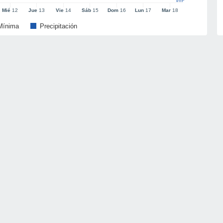
l/m²
Mié
12
Jue
13
Vie
14
Sáb
15
Dom
16
Lun
17
Mar
18
Mínima
Precipitación