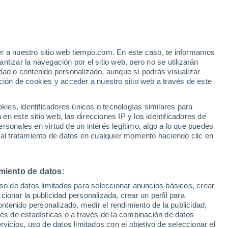
e
er a nuestro sitio web tiempo.com. En este caso, te informamos
:
46%
tizar la navegación por el sitio web, pero no se utilizarán
dad o contenido personalizado, aunque sí podrás visualizar
ción de cookies y acceder a nuestro sitio web a través de este
s y
es, identificadores únicos o tecnologías similares para
n este sitio web, las direcciones IP y los identificadores de
rsonales en virtud de un interés legítimo, algo a lo que puedes
 temperatura
Radar de lluvia
Satélites
Modelos
 al tratamiento de datos en cualquier momento haciendo clic en
miento de datos:
omingo
Lunes
Martes
Miércoles
uso de datos limitados para seleccionar anuncios básicos, crear
9 Ago
10 Ago
11 Ago
12 Ago
ccionar la publicidad personalizada, crear un perfil para
ontenido personalizado, medir el rendimiento de la publicidad,
vés de estadísticas o a través de la combinación de datos
rvicios, uso de datos limitados con el objetivo de seleccionar el