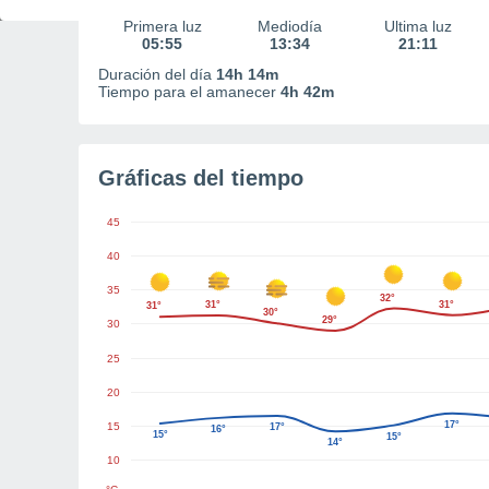
Primera luz
Mediodía
Última luz
05:55
13:34
21:11
Duración del día
14h 14m
Tiempo para el amanecer
4h 42m
Gráficas del tiempo
45
40
35
32°
31°
31°
31°
30°
29°
30
25
20
17°
15
17°
16°
15°
15°
14°
10