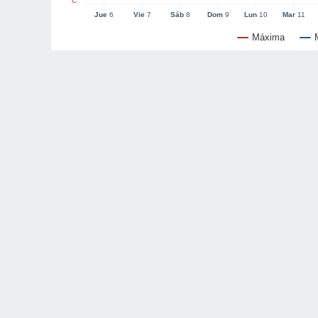
°C
Jue
6
Vie
7
Sáb
8
Dom
9
Lun
10
Mar
11
Máxima