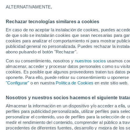
18°
ALTERNATIVAMENTE,
Rechazar tecnologías similares a cookies
Menguant
En caso de no aceptar la instalación de cookies, puedes acced
Iluminada
Sensación de 18°
de que solo se instalarán cookies que sean necesarias para garan
cookies para analizar el comportamiento ni para mostrar publici
publicidad general no personalizada. Puedes rechazar la instala
abono pulsando el botón "Rechazar".
Atención al fin de semana
España podrá registrar tormentas muy fuerte
Con su consentimiento, nosotros y
nuestros socios
usamos cooki
con fenómenos adversos
almacenar, acceder y procesar datos personales como su visita e
cookies. Es posible que algunos proveedores traten tus datos pe
El Tiempo 1 - 7 días
Por horas
Actualidad
Mapa de
oponerte. Para ello, puede retirar su consentimiento u oponerse
"Configurar"
o en nuestra
Política de Cookies
en este sitio web.
Nosotros y nuestros socios hacemos el siguiente trata
Mañana
Sábado
D
Hoy
Almacenar la información en un dispositivo y/o acceder a ella, 
7 Ago
8 Ago
6 Ago
perfiles para publicidad personalizada, utilizar perfiles para sele
personalizar el contenido, uso de perfiles para la selección de c
medir el rendimiento del contenido, comprender al público a tra
procedentes de diferentes fuentes, desarrollo y mejora de los se