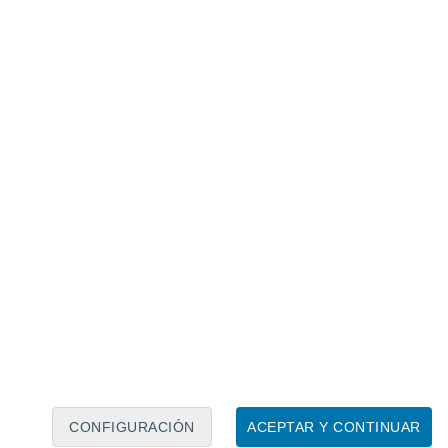
Calendario lunar
Lun
Mar
Mié
Jue
Vie
Sáb
Dom
6
7
8
9
10
11
12
13
14
15
16
CONFIGURACIÓN
ACEPTAR Y CONTINUAR