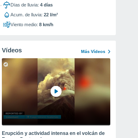
Días de lluvia:
4
días
Acum. de lluvia:
22 l/m²
Viento medio:
8 km/h
Vídeos
Más Vídeos
Erupción y actividad intensa en el volcán de