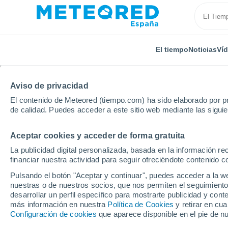
El tiempo
Noticias
Ví
Aviso de privacidad
El contenido de Meteored (tiempo.com) ha sido elaborado por pr
de calidad. Puedes acceder a este sitio web mediante las sigui
Aceptar cookies y acceder de forma gratuita
Inicio
Portugal
Distrito de Bragança
Vilar De Os
La publicidad digital personalizada, basada en la información r
financiar nuestra actividad para seguir ofreciéndote contenido c
El Tiempo en Vilar De 
Pulsando el botón "Aceptar y continuar", puedes acceder a la w
nuestras o de nuestros socios, que nos permiten el seguimiento
01:14
Jueves
desarrollar un perfil específico para mostrarte publicidad y co
más información en nuestra
Política de Cookies
y retirar en cu
Configuración de cookies
que aparece disponible en el pie de n
Cielo despejado