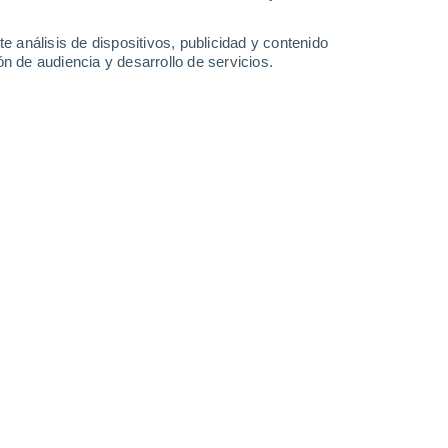
29°
/
14°
32°
/
15°
31°
/
17°
33°
/
16°
e análisis de dispositivos, publicidad y contenido
n de audiencia y desarrollo de servicios.
-
31
km/h
13
-
30
km/h
13
-
36
km/h
12
-
31
km/h
e agosto
Noroeste
0 Bajo
6
-
18 km/h
FPS:
no
Norte
0 Bajo
4
-
14 km/h
FPS:
no
Noreste
0 Bajo
3
-
10 km/h
FPS:
no
Noreste
0 Bajo
3
-
8 km/h
FPS:
no