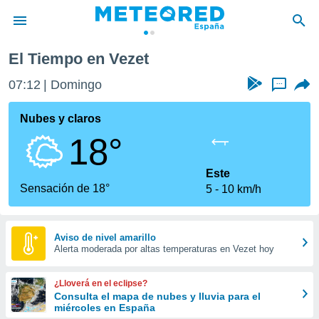
zet
El Tiempo en Vezet
privacidad
07:12
Domingo
...
o de
tiempo.com)
borado por
Nubes y claros
es para
18°
ue la
 que se
e calidad.
Este
eder a este
Sensación de 18°
5
10 km/h
ediante las
opciones:
ookies y
Aviso de nivel amarillo
Alerta moderada por altas temperaturas en Vezet hoy
e forma
d digital
¿Lloverá en el eclipse?
ada, basada
Consulta el mapa de nubes y lluvia para el
miércoles en España
mación