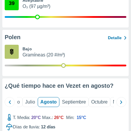
Aceptable
 seleccionar
39
o.
O₃ (97 µg/m³)
calización
precisa e
ión mediante
Polen
, publicidad
Detalle
dos,
Bajo
 publicidad
Gramíneas (20 #/m³)
,
ón de
 desarrollo
s.
¿Qué tiempo hace en Vezet en
agosto
?
tros 1199
ios
yo
Junio
Julio
Agosto
Septiembre
Octubre
Noviemb
T. Media:
20°C
Max.:
26°C
Min:
15°C
Días de lluvia:
12
días