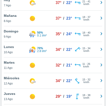
21
-
41
37°
/
22°
km/h
7 Ago
do en
 mismo.
sultar más
Mañana
18
-
37
37°
/
23°
 en nuestra
km/h
8 Ago
 Cookies
y
ualquier
Domingo
50%
18
-
40
35°
/
24°
0.1 l/m²
km/h
9 Ago
ento
 botón
ación de
Lunes
70%
15
-
34
34°
/
22°
kies
2.8 l/m²
km/h
10 Ago
 disponible
e nuestra
Martes
11
-
26
.
32°
/
21°
km/h
11 Ago
IVAMENTE,
Miércoles
15
-
32
34°
/
22°
km/h
12 Ago
as
 a cookies
Jueves
18
-
38
29°
/
19°
km/h
 no aceptar
13 Ago
ón de