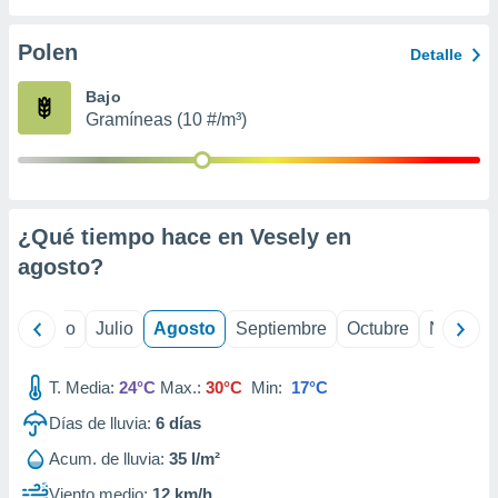
 seleccionar
o.
Polen
Detalle
calización
precisa e
Bajo
ión mediante
Gramíneas (10 #/m³)
, publicidad
dos,
 publicidad
,
¿Qué tiempo hace en Vesely en
ón de
agosto
?
 desarrollo
s.
tros 1199
yo
Junio
Julio
Agosto
Septiembre
Octubre
Noviemb
ios
T. Media:
24°C
Max.:
30°C
Min:
17°C
Días de lluvia:
6
días
Acum. de lluvia:
35 l/m²
Viento medio:
12 km/h