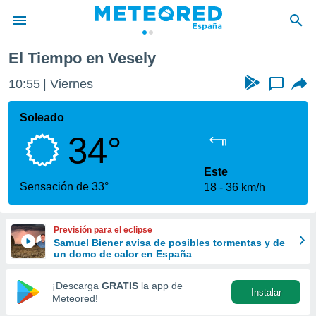
El Tiempo en Vesely
privacidad
10:55
Viernes
...
o de
tiempo.com)
borado por
Soleado
es para
34°
ue la
 que se
e calidad.
Este
eder a este
Sensación de 33°
18
36 km/h
ediante las
opciones:
Previsión para el eclipse
ookies y
Samuel Biener avisa de posibles tormentas y de
e forma
un domo de calor en España
d digital
¡Descarga
GRATIS
la app de
Instalar
ada, basada
Meteored!
mación