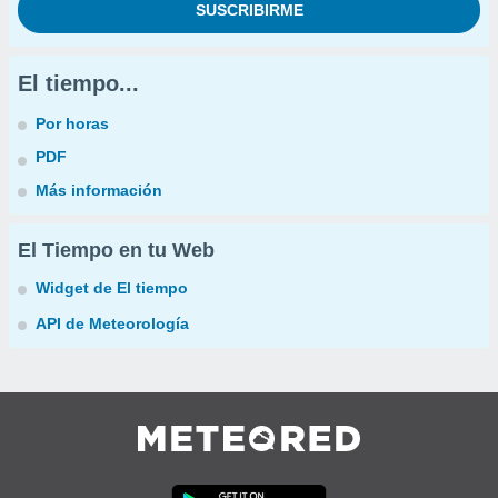
El tiempo...
Por horas
PDF
Más información
El Tiempo en tu Web
Widget de El tiempo
API de Meteorología