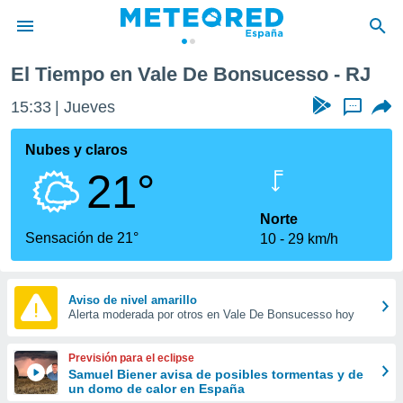
El Tiempo en Vale De Bonsucesso - RJ
privacidad
15:33
Jueves
...
o de
tiempo.com)
borado por
Nubes y claros
es para
21°
ue la
 que se
e calidad.
Norte
eder a este
Sensación de 21°
10
29 km/h
ediante las
opciones:
ookies y
Aviso de nivel amarillo
Alerta moderada por otros en Vale De Bonsucesso hoy
e forma
d digital
Previsión para el eclipse
ada, basada
Samuel Biener avisa de posibles tormentas y de
un domo de calor en España
mación