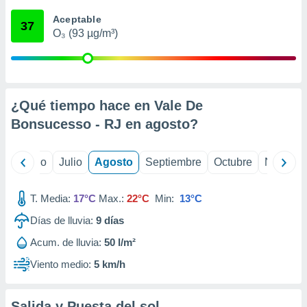
 seleccionar
o.
Aceptable
37
O₃ (93 µg/m³)
calización
precisa e
ión mediante
, publicidad
¿Qué tiempo hace en Vale De
dos,
Bonsucesso - RJ en
agosto
?
 publicidad
,
ón de
yo
Junio
Julio
Agosto
Septiembre
Octubre
Noviemb
 desarrollo
s.
T. Media:
17°C
Max.:
22°C
Min:
13°C
tros 1199
ios
Días de lluvia:
9
días
Acum. de lluvia:
50 l/m²
Viento medio:
5 km/h
Salida y Puesta del sol