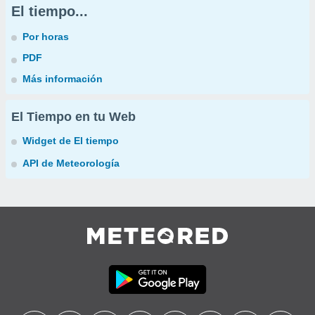
El tiempo...
Por horas
PDF
Más información
El Tiempo en tu Web
Widget de El tiempo
API de Meteorología