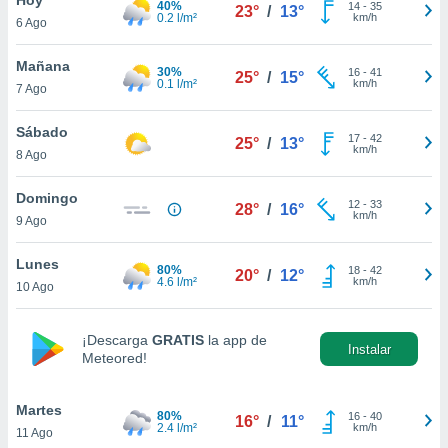
40%
14
-
35
23°
/
13°
0.2 l/m²
km/h
6 Ago
do en
 mismo.
sultar más
Mañana
30%
16
-
41
25°
/
15°
 en nuestra
0.1 l/m²
km/h
7 Ago
 Cookies
y
ualquier
Sábado
17
-
42
25°
/
13°
km/h
8 Ago
ento
 botón
ación de
Domingo
12
-
33
28°
/
16°
kies
km/h
9 Ago
 disponible
e nuestra
Lunes
80%
18
-
42
.
20°
/
12°
4.6 l/m²
km/h
10 Ago
IVAMENTE,
¡Descarga
GRATIS
la app de
Instalar
Meteored!
as
 a cookies
Martes
 no aceptar
80%
16
-
40
16°
/
11°
2.4 l/m²
km/h
11 Ago
ón de