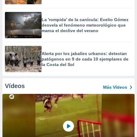
La 'rompida' de la canícula: Evelio Gómez
desvela el fenómeno meteorológico que
marca el declive del verano
Alerta por los jabalíes urbanos: detectan
patógenos en 9 de cada 10 ejemplares de
la Costa del Sol
Vídeos
Más Vídeos