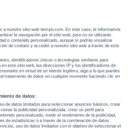
er a nuestro sitio web tiempo.com. En este caso, te informamos
h
tizar la navegación por el sitio web, pero no se utilizarán
dad o contenido personalizado, aunque sí podrás visualizar
ción de cookies y acceder a nuestro sitio web a través de este
e nubosidad
Radar de lluvia
Satélites
Modelos
es, identificadores únicos o tecnologías similares para
n este sitio web, las direcciones IP y los identificadores de
rsonales en virtud de un interés legítimo, algo a lo que puedes
 al tratamiento de datos en cualquier momento haciendo clic en
iércoles
Jueves
Viernes
Sábado
12 Ago
13 Ago
14 Ago
15 Ago
miento de datos:
uso de datos limitados para seleccionar anuncios básicos, crear
90%
90%
90%
90%
ccionar la publicidad personalizada, crear un perfil para
11 l/m²
3.5 l/m²
7.1 l/m²
20 l/m²
ontenido personalizado, medir el rendimiento de la publicidad,
13°
/
7°
13°
/
4°
12°
/
7°
10°
/
5°
vés de estadísticas o a través de la combinación de datos
rvicios, uso de datos limitados con el objetivo de seleccionar el