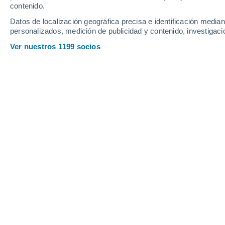
contenido.
4
-
24
km/h
4
-
35
km/h
6
7
-
29
km/h
Datos de localización geográfica precisa e identificación mediant
personalizados, medición de publicidad y contenido, investigació
El tiempo en Valdivia hoy
, 9 de agost
Ver nuestros 1199 socios
Nubes y claros
3°
07:00
Sensación T.
2°
Soleado
4°
08:00
Sensación T.
2°
Soleado
8°
09:00
Sensación T.
7°
Soleado
14°
11:00
Sensación T.
14
Nubes y claros
15°
14:00
Sensación T.
15