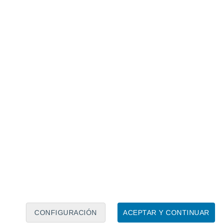
Calendario lunar
Lun
Mar
Mié
Jue
Vie
Sáb
Dom
9
10
11
12
13
14
15
16
17
18
19
20
21
22
CONFIGURACIÓN
ACEPTAR Y CONTINUAR
150