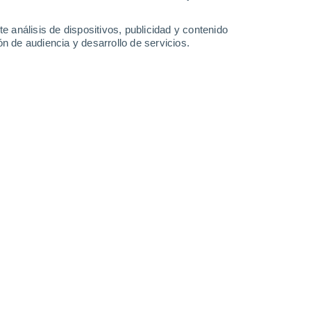
-
33
km/h
7
-
54
km/h
5
-
40
km/h
4
-
34
km/h
e análisis de dispositivos, publicidad y contenido
n de audiencia y desarrollo de servicios.
o
Este
0 Bajo
6
-
27 km/h
FPS:
no
Este
0 Bajo
7
-
28 km/h
FPS:
no
Este
1 Bajo
7
-
29 km/h
FPS:
no
Sureste
3 Medio
°
2
-
25 km/h
FPS:
6-10
Suroeste
4 Medio
°
4
-
25 km/h
FPS:
6-10