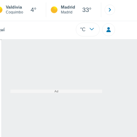
Valdivia
Madrid
Barcelona
4°
33°
Coquimbo
Madrid
Barcelona
°C
uí