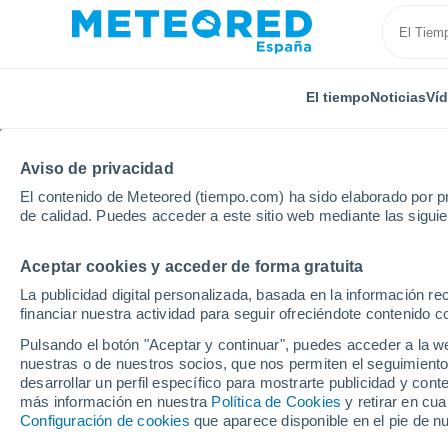
El tiempo
Noticias
Ví
Aviso de privacidad
El contenido de Meteored (tiempo.com) ha sido elaborado por pr
de calidad. Puedes acceder a este sitio web mediante las sigui
Aceptar cookies y acceder de forma gratuita
Inicio
Chile
Región de Coquimbo
Valdivia
La publicidad digital personalizada, basada en la información r
financiar nuestra actividad para seguir ofreciéndote contenido c
El Tiempo en Valdivia (
Pulsando el botón "Aceptar y continuar", puedes acceder a la w
nuestras o de nuestros socios, que nos permiten el seguimiento
07:10
Domingo
desarrollar un perfil específico para mostrarte publicidad y co
más información en nuestra
Política de Cookies
y retirar en cu
Configuración de cookies
que aparece disponible en el pie de n
Nubes y claros