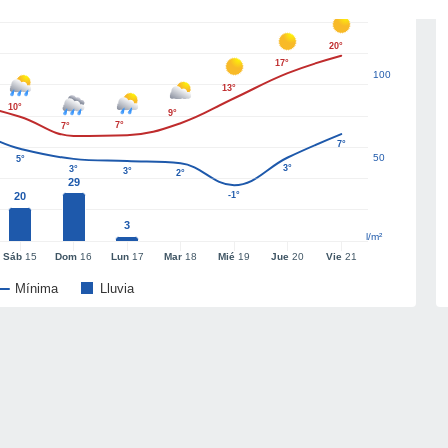
20°
17°
100
13°
10°
9°
7°
7°
7°
50
5°
3°
3°
3°
2°
29
20
-1°
3
l/m²
Sáb
15
Dom
16
Lun
17
Mar
18
Mié
19
Jue
20
Vie
21
Mínima
Lluvia