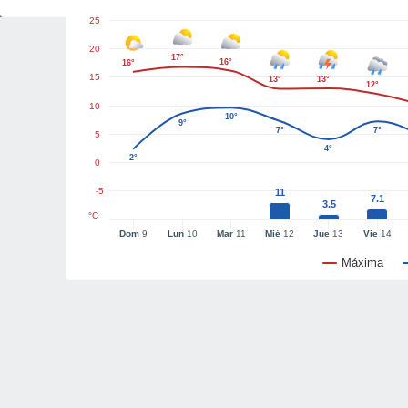
25
20
17°
16°
16°
15
13°
13°
12°
10
10°
9°
7°
7°
5
4°
2°
0
-5
11
7.1
3.5
°C
Dom
9
Lun
10
Mar
11
Mié
12
Jue
13
Vie
14
Máxima