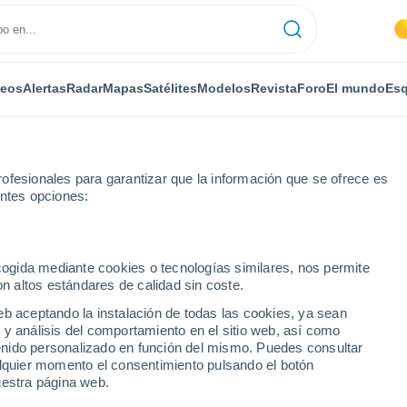
deos
Alertas
Radar
Mapas
Satélites
Modelos
Revista
Foro
El mundo
Esq
ofesionales para garantizar que la información que se ofrece es
entes opciones:
ecogida mediante cookies o tecnologías similares, nos permite
on altos estándares de calidad sin coste.
Limarí)
eb aceptando la instalación de todas las cookies, ya sean
 y análisis del comportamiento en el sitio web, así como
...
ntenido personalizado en función del mismo. Puedes consultar
alquier momento el consentimiento pulsando el botón
Por horas
uestra página web.
Cielos despejados en las
próximas horas