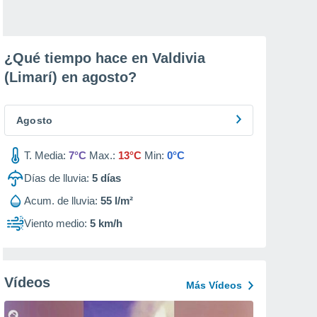
¿Qué tiempo hace en Valdivia
(Limarí) en
agosto
?
Agosto
T. Media:
7°C
Max.:
13°C
Min:
0°C
Días de lluvia:
5
días
Acum. de lluvia:
55 l/m²
Viento medio:
5 km/h
Vídeos
Más Vídeos