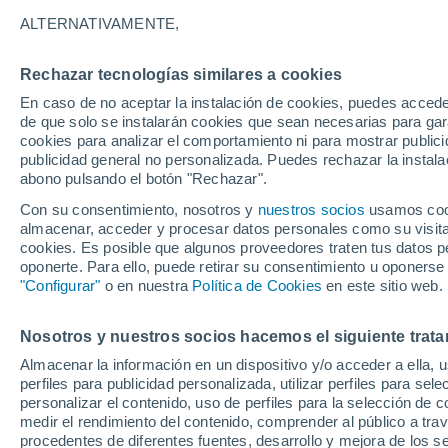
3°
ALTERNATIVAMENTE,
Rechazar tecnologías similares a cookies
Este
En caso de no aceptar la instalación de cookies, puedes acced
Sensación de 2°
6
-
27 km/
de que solo se instalarán cookies que sean necesarias para garan
cookies para analizar el comportamiento ni para mostrar publici
publicidad general no personalizada. Puedes rechazar la instala
abono pulsando el botón "Rechazar".
El Tiempo 1 - 7 días
Por horas
Actualidad
Mapa d
Con su consentimiento, nosotros y
nuestros socios
usamos cooki
almacenar, acceder y procesar datos personales como su visita e
cookies. Es posible que algunos proveedores traten tus datos pe
oponerte. Para ello, puede retirar su consentimiento u oponerse
Mañana
Martes
M
Hoy
"Configurar"
o en nuestra
Política de Cookies
en este sitio web.
10 Ago
11 Ago
9 Ago
Nosotros y nuestros socios hacemos el siguiente trata
Almacenar la información en un dispositivo y/o acceder a ella, 
perfiles para publicidad personalizada, utilizar perfiles para sele
personalizar el contenido, uso de perfiles para la selección de c
17°
/
9°
16°
/
10°
16°
/
2°
medir el rendimiento del contenido, comprender al público a tra
procedentes de diferentes fuentes, desarrollo y mejora de los se