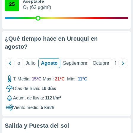
 seleccionar
Aceptable
25
o.
O₃ (62 µg/m³)
calización
precisa e
ión mediante
¿Qué tiempo hace en Urcuqui en
, publicidad
agosto
?
dos,
 publicidad
,
yo
Junio
Julio
Agosto
Septiembre
Octubre
Noviemb
ón de
 desarrollo
s.
T. Media:
15°C
Max.:
21°C
Min:
11°C
tros 1199
Días de lluvia:
18
días
ios
Acum. de lluvia:
112 l/m²
Viento medio:
5 km/h
Salida y Puesta del sol