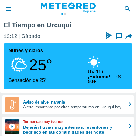
El Tiempo en Urcuqui
privacidad
12:12
Sábado
...
o de
tiempo.com)
borado por
Nubes y claros
es para
25°
ue la
 que se
e calidad.
UV
11+
¡Extremo!
FPS
eder a este
Sensación de 25°
50+
ediante las
opciones:
ookies y
Aviso de nivel naranja
e forma
Alerta importante por altas temperaturas en Urcuqui hoy
d digital
Tormentas muy fuertes
ada, basada
Dejarán lluvias muy intensas, reventones y
mación
pedrisco en las comunidades del norte