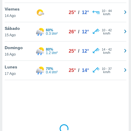
uedes
uestro sitio
Viernes
10
-
44
25°
/
12°
.com. En
km/h
14 Ago
te
 de que
Sábado
talarán
60%
10
-
42
26°
/
12°
0.3 l/m²
km/h
e sean
15 Ago
para
a
Domingo
80%
14
-
42
25°
/
12°
por el sitio
1.2 l/m²
km/h
16 Ago
o se
cookies para
Lunes
70%
10
-
37
25°
/
14°
0.4 l/m²
km/h
17 Ago
nto ni para
licidad o
ado, aunque
sualizar
general no
ada. Puedes
 instalación
y acceder a
io web a
ste abono