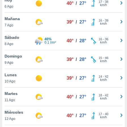
17
-
38
40°
/
27°
km/h
6 Ago
do en
 mismo.
sultar más
Mañana
16
-
39
39°
/
27°
 en nuestra
km/h
7 Ago
 Cookies
y
ualquier
Sábado
40%
16
-
36
40°
/
28°
0.1 l/m²
km/h
8 Ago
ento
 botón
ación de
Domingo
15
-
46
39°
/
28°
kies
km/h
9 Ago
 disponible
e nuestra
Lunes
14
-
42
.
39°
/
27°
km/h
10 Ago
IVAMENTE,
Martes
18
-
42
40°
/
27°
km/h
11 Ago
as
 a cookies
Miércoles
17
-
40
40°
/
27°
km/h
 no aceptar
12 Ago
ón de