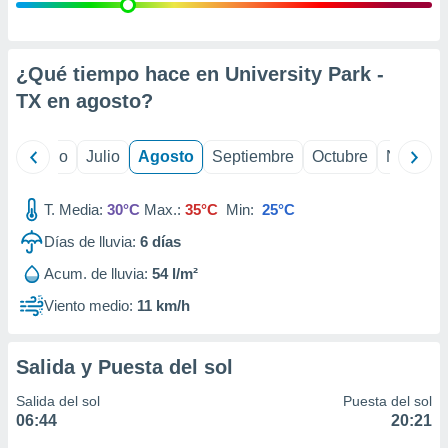
 seleccionar
o.
calización
precisa e
¿Qué tiempo hace en University Park -
ión mediante
TX en
agosto
?
, publicidad
yo
Junio
Julio
Agosto
Septiembre
Octubre
Noviemb
dos,
 publicidad
,
T. Media:
30°C
Max.:
35°C
Min:
25°C
ón de
Días de lluvia:
6
días
 desarrollo
s.
Acum. de lluvia:
54 l/m²
tros 1199
Viento medio:
11 km/h
ios
Salida y Puesta del sol
Salida del sol
Puesta del sol
06:44
20:21