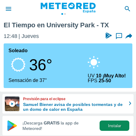
El Tiempo en University Park - TX
privacidad
12:48
Jueves
...
o de
tiempo.com)
borado por
Soleado
es para
36°
ue la
 que se
e calidad.
UV
10 ¡Muy Alto!
eder a este
Sensación de 37°
FPS
25-50
ediante las
opciones:
Previsión para el eclipse
ookies y
Samuel Biener avisa de posibles tormentas y de
e forma
un domo de calor en España
d digital
¡Descarga
GRATIS
la app de
Instalar
ada, basada
Meteored!
mación