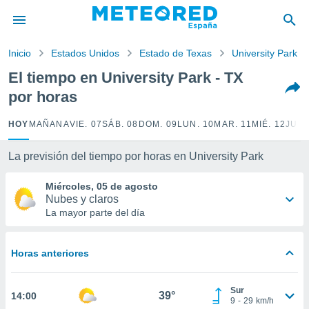
privacidad
o de
Inicio
Estados Unidos
Estado de Texas
University Park
tiempo.com)
borado por
El tiempo en University Park - TX
es para
por horas
ue la
 que se
e calidad.
HOY
MAÑANA
VIE. 07
SÁB. 08
DOM. 09
LUN. 10
MAR. 11
MIÉ. 12
JUE.
eder a este
ediante las
La previsión del tiempo por horas en University Park
opciones:
Miércoles, 05 de agosto
ookies y
Nubes y claros
e forma
La mayor parte del día
d digital
ada, basada
Horas anteriores
mación
ediante
ecnologías
Sur
39°
14:00
nos permite
9
-
29
km/h