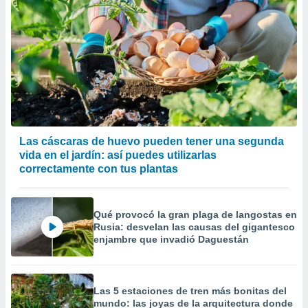
er momento
ic en
o en
 Cookies
en
eb.
y
socios
el
Las cáscaras de huevo pueden tener una segunda
to de
vida en el jardín: así puedes utilizarlas
correctamente con tus plantas
la
 en un
 y/o acceder
Qué provocó la gran plaga de langostas en
 de datos
Rusia: desvelan las causas del gigantesco
ara
enjambre que invadió Daguestán
 anuncios
ar perfiles
idad
a, utilizar
Las 5 estaciones de tren más bonitas del
mundo: las joyas de la arquitectura donde
a