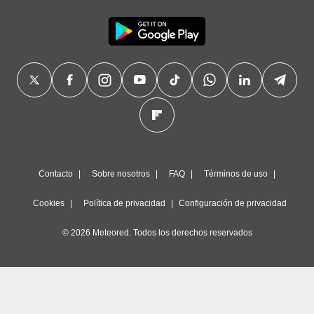
precisa e
ión mediante
, publicidad
dos,
 publicidad
,
ón de
 desarrollo
s.
tros 1199
Contacto
Sobre nosotros
FAQ
Términos de uso
ios
Cookies
Política de privacidad
Configuración de privacidad
© 2026 Meteored. Todos los derechos reservados