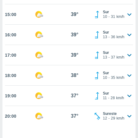
estra
ara seguir
Sur
e contenido
39°
15:00
10
-
31
km/h
stándares
ACEPTAR
sin coste.
Y
Sur
CONTINUAR
39°
16:00
 botón
13
-
36
km/h
continuar",
der a la
CONFIGURACIÓN
ndo la
Sur
39°
17:00
13
-
37
km/h
 de todas
, ya sean
de nuestros
Sur
38°
18:00
 nos
10
-
35
km/h
 y análisis
tamiento en
Sur
37°
19:00
11
-
28
km/h
b, así como
un perfil
para
Sureste
37°
20:00
ublicidad y
12
-
29
km/h
do en
 mismo.