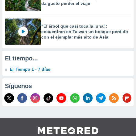
da gusto perder el viaje
 la
da, crear un
personalizar
"El árbol que casi toca la luna":
o, uso de
encuentran en Taiwán un bosque perdido
a la
con el ejemplar más alto de Asia
e contenido
do, medir el
 de la
medir el
El tiempo...
 del
 comprender
El Tiempo 1 - 7 días
 través de
s o a través
nación de
Síguenos
edentes de
fuentes,
y mejora de
os, uso de
ados con el
 seleccionar
o.
calización