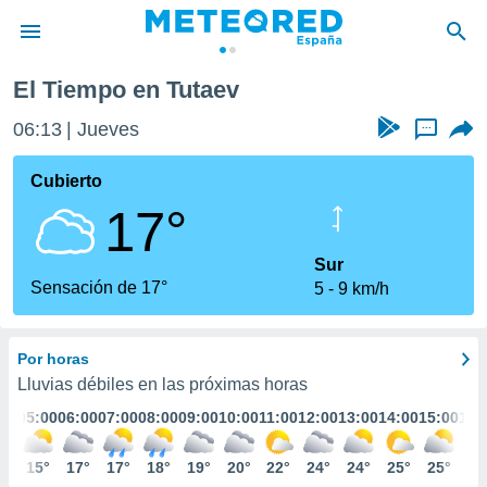
El Tiempo en Tutaev
privacidad
06:13
Jueves
...
o de
tiempo.com)
borado por
Cubierto
es para
17°
ue la
 que se
e calidad.
Sur
eder a este
Sensación de 17°
5
9 km/h
ediante las
opciones:
Por horas
ookies y
e forma
Lluvias débiles en las próximas horas
:00
05:00
06:00
07:00
08:00
09:00
10:00
11:00
12:00
13:00
14:00
15:00
16:
d digital
ada, basada
5°
15°
17°
17°
18°
19°
20°
22°
24°
24°
25°
25°
25
mación