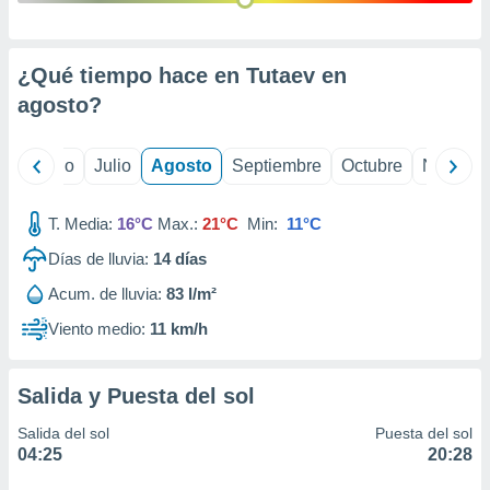
 seleccionar
o.
calización
¿Qué tiempo hace en Tutaev en
precisa e
ión mediante
agosto
?
, publicidad
yo
Junio
Julio
Agosto
Septiembre
Octubre
Noviemb
dos,
 publicidad
,
T. Media:
16°C
Max.:
21°C
Min:
11°C
ón de
Días de lluvia:
14
días
 desarrollo
s.
Acum. de lluvia:
83 l/m²
tros 1199
Viento medio:
11 km/h
ios
Salida y Puesta del sol
Salida del sol
Puesta del sol
04:25
20:28