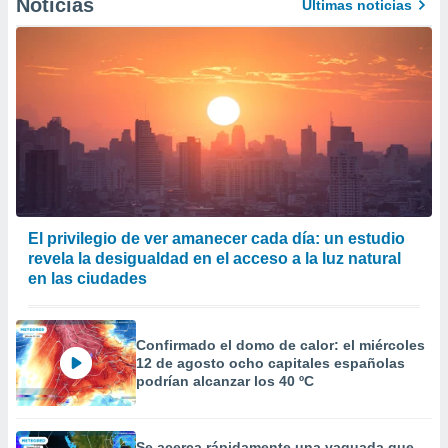
Noticias
Últimas noticias
er momento
ic en
o en
 Cookies
en
eb.
y
socios
el
to de
El privilegio de ver amanecer cada día: un estudio
revela la desigualdad en el acceso a la luz natural
la
en las ciudades
 en un
 y/o acceder
 de datos
Confirmado el domo de calor: el miércoles
ara
12 de agosto ocho capitales españolas
 anuncios
podrían alcanzar los 40 ºC
ar perfiles
idad
a, utilizar
a
Se acerca rápidamente una vaguada que