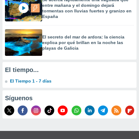
 la
entre mañana y el domingo dejará
tormentas con lluvias fuertes y granizo en
da, crear un
España
personalizar
o, uso de
a la
El secreto del mar de ardora: la ciencia
e contenido
explica por qué brillan en la noche las
do, medir el
playas de Galicia
 de la
medir el
 del
 comprender
El tiempo...
 través de
s o a través
El Tiempo 1 - 7 días
nación de
edentes de
Síguenos
fuentes,
y mejora de
os, uso de
ados con el
 seleccionar
o.
calización