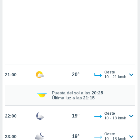
sultar más
 en nuestra
 Cookies
y
ualquier
ento
 botón
ación de
kies
 disponible
e nuestra
.
Oeste
20°
21:00
10
-
21
km/h
IVAMENTE,
Puesta del sol a las
20:25
Última luz a las
21:15
as
 a cookies
 no aceptar
Oeste
19°
22:00
ón de
10
-
18
km/h
uedes
uestro sitio
Oeste
.com. En
19°
23:00
10
-
18
km/h