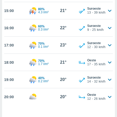
estra
ara seguir
Suroeste
80%
21°
15:00
e contenido
4.3 l/m²
13
-
39
km/h
stándares
ACEPTAR
sin coste.
Y
Suroeste
60%
22°
16:00
CONTINUAR
 botón
0.3 l/m²
9
-
25
km/h
continuar",
der a la
CONFIGURACIÓN
Suroeste
70%
ndo la
23°
17:00
0.1 l/m²
12
-
30
km/h
 de todas
, ya sean
de nuestros
Oeste
70%
21°
18:00
1.7 l/m²
 nos
17
-
35
km/h
 y análisis
Suroeste
40%
tamiento en
20°
19:00
0.2 l/m²
14
-
32
km/h
b, así como
un perfil
para
Oeste
20°
20:00
12
-
26
km/h
ublicidad y
do en
 mismo.