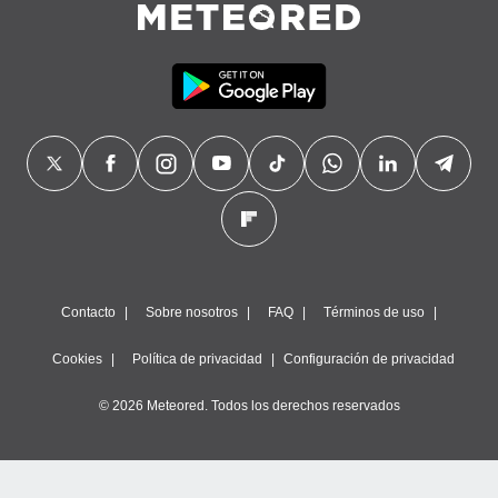
precisa e
ión mediante
, publicidad
dos,
 publicidad
,
ón de
 desarrollo
s.
tros 1199
ios
Contacto
Sobre nosotros
FAQ
Términos de uso
Cookies
Política de privacidad
Configuración de privacidad
© 2026 Meteored. Todos los derechos reservados