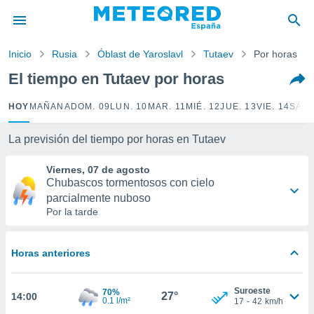
privacidad
o de
Inicio
Rusia
Óblast de Yaroslavl
Tutaev
Por horas
tiempo.com)
borado por
El tiempo en Tutaev por horas
es para
ue la
HOY
MAÑANA
DOM. 09
LUN. 10
MAR. 11
MIÉ. 12
JUE. 13
VIE. 14
SÁB.
 que se
e calidad.
eder a este
La previsión del tiempo por horas en Tutaev
ediante las
opciones:
Viernes, 07 de agosto
Chubascos tormentosos con cielo
ookies y
parcialmente nuboso
e forma
Por la tarde
d digital
ada, basada
Horas anteriores
mación
ediante
Suroeste
ecnologías
70%
27°
14:00
0.1 l/m²
17
-
42
km/h
nos permite