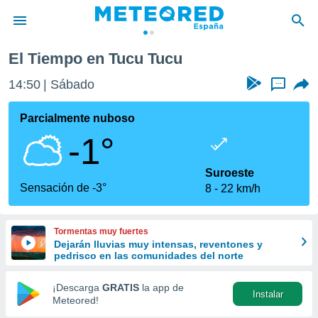
El Tiempo en Tucu Tucu
privacidad
14:50
Sábado
...
o de
tiempo.com)
borado por
Parcialmente nuboso
es para
-1°
ue la
 que se
e calidad.
Suroeste
eder a este
Sensación de -3°
8
22 km/h
ediante las
opciones:
Tormentas muy fuertes
ookies y
Dejarán lluvias muy intensas, reventones y
e forma
pedrisco en las comunidades del norte
d digital
¡Descarga
GRATIS
la app de
Instalar
ada, basada
Meteored!
mación