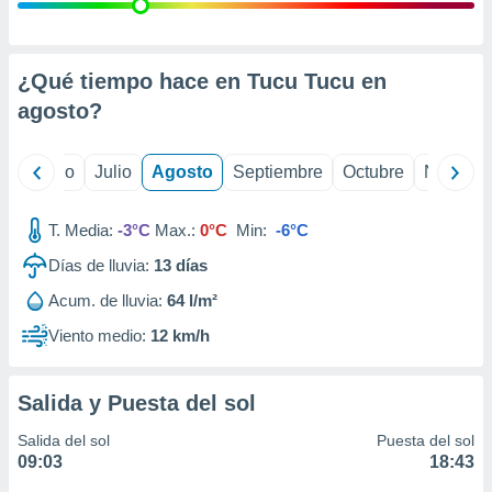
 seleccionar
o.
calización
precisa e
¿Qué tiempo hace en Tucu Tucu en
ión mediante
agosto
?
, publicidad
yo
Junio
Julio
Agosto
Septiembre
Octubre
Noviemb
dos,
 publicidad
,
T. Media:
-3°C
Max.:
0°C
Min:
-6°C
ón de
Días de lluvia:
13
días
 desarrollo
s.
Acum. de lluvia:
64 l/m²
tros 1199
Viento medio:
12 km/h
ios
Salida y Puesta del sol
Salida del sol
Puesta del sol
09:03
18:43