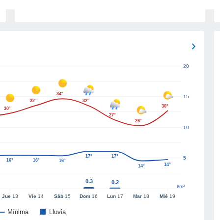
20
34°
15
32°
32°
30°
30°
27°
26°
10
17°
17°
5
16°
16°
16°
14°
14°
0.3
0.2
l/m²
Jue
13
Vie
14
Sáb
15
Dom
16
Lun
17
Mar
18
Mié
19
Mínima
Lluvia