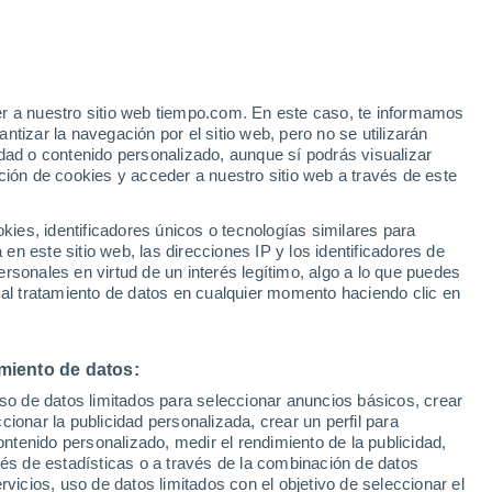
o
er a nuestro sitio web tiempo.com. En este caso, te informamos
tizar la navegación por el sitio web, pero no se utilizarán
dad o contenido personalizado, aunque sí podrás visualizar
ción de cookies y acceder a nuestro sitio web a través de este
es, identificadores únicos o tecnologías similares para
n este sitio web, las direcciones IP y los identificadores de
rsonales en virtud de un interés legítimo, algo a lo que puedes
e nubosidad
Radar de lluvia
Satélites
Modelos
 al tratamiento de datos en cualquier momento haciendo clic en
miento de datos:
Lunes
Martes
Miércoles
Jueves
uso de datos limitados para seleccionar anuncios básicos, crear
10 Ago
11 Ago
12 Ago
13 Ago
ccionar la publicidad personalizada, crear un perfil para
ontenido personalizado, medir el rendimiento de la publicidad,
vés de estadísticas o a través de la combinación de datos
rvicios, uso de datos limitados con el objetivo de seleccionar el
60%