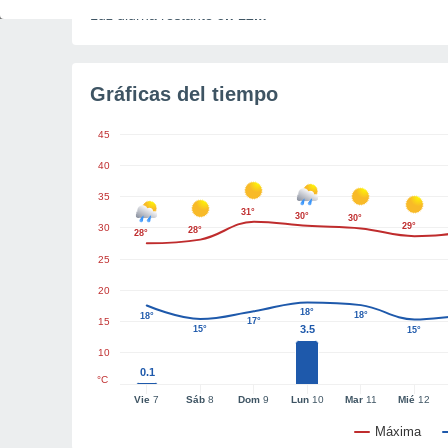
Luz diurna restante
5h 12m
Gráficas del tiempo
45
40
35
31°
30°
30°
29°
30
28°
28°
25
20
18°
18°
18°
15
17°
3.5
15°
15°
10
0.1
°C
Vie
7
Sáb
8
Dom
9
Lun
10
Mar
11
Mié
12
Máxima