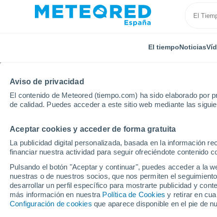
El tiempo
Noticias
Ví
Aviso de privacidad
El contenido de Meteored (tiempo.com) ha sido elaborado por pr
de calidad. Puedes acceder a este sitio web mediante las sigui
Aceptar cookies y acceder de forma gratuita
Inicio
Alemania
Baviera
Triftern
La publicidad digital personalizada, basada en la información r
financiar nuestra actividad para seguir ofreciéndote contenido c
El Tiempo en Triftern
Pulsando el botón "Aceptar y continuar", puedes acceder a la w
nuestras o de nuestros socios, que nos permiten el seguimiento
16:00
Viernes
desarrollar un perfil específico para mostrarte publicidad y co
más información en nuestra
Política de Cookies
y retirar en cu
Configuración de cookies
que aparece disponible en el pie de n
Nubes y claros