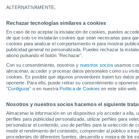
27°
ALTERNATIVAMENTE,
Rechazar tecnologías similares a cookies
UV
4 Medi
En caso de no aceptar la instalación de cookies, puedes acced
Sensación de 27°
FPS
6-10
de que solo se instalarán cookies que sean necesarias para garan
cookies para analizar el comportamiento ni para mostrar publici
publicidad general no personalizada. Puedes rechazar la instala
abono pulsando el botón "Rechazar".
Tormentas fuertes
Esta tarde las tormentas dejarán fenómenos
Con su consentimiento, nosotros y
nuestros socios
usamos cooki
adversos en 6 comunidades
almacenar, acceder y procesar datos personales como su visita e
cookies. Es posible que algunos proveedores traten tus datos pe
El Tiempo 1 - 7 días
Por horas
Actualidad
Mapa d
oponerte. Para ello, puede retirar su consentimiento u oponerse
"Configurar"
o en nuestra
Política de Cookies
en este sitio web.
Nosotros y nuestros socios hacemos el siguiente trata
Mañana
Domingo
Hoy
Almacenar la información en un dispositivo y/o acceder a ella, 
8 Ago
9 Ago
7 Ago
perfiles para publicidad personalizada, utilizar perfiles para sele
personalizar el contenido, uso de perfiles para la selección de c
medir el rendimiento del contenido, comprender al público a tra
procedentes de diferentes fuentes, desarrollo y mejora de los se
40%