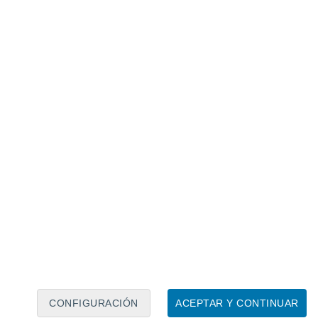
Calendario lunar
Lun
Mar
Mié
Jue
Vie
Sáb
Dom
7
8
9
10
11
12
13
14
15
16
17
18
19
20
CONFIGURACIÓN
ACEPTAR Y CONTINUAR