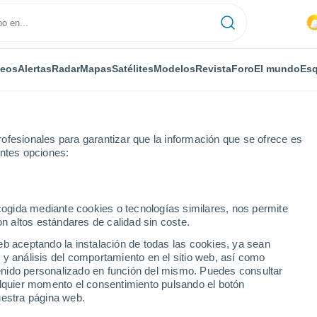
deos
Alertas
Radar
Mapas
Satélites
Modelos
Revista
Foro
El mundo
Esq
ofesionales para garantizar que la información que se ofrece es
entes opciones:
ecogida mediante cookies o tecnologías similares, nos permite
on altos estándares de calidad sin coste.
eb aceptando la instalación de todas las cookies, ya sean
 y análisis del comportamiento en el sitio web, así como
...
ntenido personalizado en función del mismo. Puedes consultar
alquier momento el consentimiento pulsando el botón
Por horas
uestra página web.
Cielos nubosos en las próximas
horas