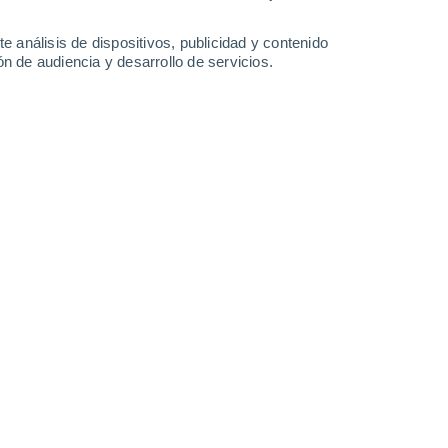
3.5 l/m²
30°
/
18°
30°
/
18°
29°
/
15°
30°
/
16°
e análisis de dispositivos, publicidad y contenido
n de audiencia y desarrollo de servicios.
-
23
km/h
14
-
32
km/h
14
-
32
km/h
17
-
37
km/h
o
Norte
4 Medio
°
6
-
17 km/h
FPS:
6-10
Norte
2 Bajo
°
6
-
18 km/h
FPS:
no
nuboso
Norte
1 Bajo
°
4
-
17 km/h
FPS:
no
nuboso
Oeste
0 Bajo
°
2
-
11 km/h
FPS:
no