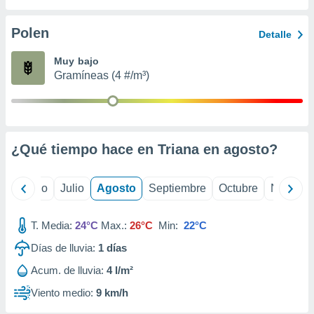
 seleccionar
o.
Polen
Detalle
calización
precisa e
Muy bajo
ión mediante
Gramíneas (4 #/m³)
, publicidad
dos,
 publicidad
,
¿Qué tiempo hace en Triana en
agosto
?
ón de
 desarrollo
s.
yo
Junio
Julio
Agosto
Septiembre
Octubre
Noviemb
tros 1199
ios
T. Media:
24°C
Max.:
26°C
Min:
22°C
Días de lluvia:
1
días
Acum. de lluvia:
4 l/m²
Viento medio:
9 km/h