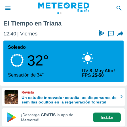
El Tiempo en Triana
privacidad
12:40
Viernes
...
o de
tiempo.com)
borado por
Soleado
es para
32°
ue la
 que se
e calidad.
UV
8 ¡Muy Alto!
eder a este
Sensación de 34°
FPS
25-50
ediante las
opciones:
Revista
ookies y
Un estudio innovador estudia los dispersores de
e forma
semillas ocultos en la regeneración forestal
d digital
¡Descarga
GRATIS
la app de
Instalar
ada, basada
Meteored!
mación