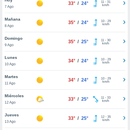
11
-
31
33°
/
24°
km/h
7 Ago
do en
 mismo.
sultar más
Mañana
10
-
29
35°
/
24°
 en nuestra
km/h
8 Ago
 Cookies
y
ualquier
Domingo
11
-
30
35°
/
25°
km/h
9 Ago
ento
 botón
ación de
Lunes
10
-
29
34°
/
24°
kies
km/h
10 Ago
 disponible
e nuestra
Martes
10
-
29
.
34°
/
24°
km/h
11 Ago
IVAMENTE,
Miércoles
11
-
33
33°
/
25°
km/h
12 Ago
as
 a cookies
Jueves
12
-
35
33°
/
25°
km/h
 no aceptar
13 Ago
ón de