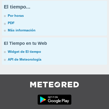
El tiempo...
Por horas
PDF
Más información
El Tiempo en tu Web
Widget de El tiempo
API de Meteorología