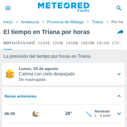
privacidad
o de
Inicio
Andalucía
Provincia de Málaga
Triana
Por hor
tiempo.com)
borado por
El tiempo en Triana por horas
es para
ue la
HOY
MAÑANA
MIÉ. 12
JUE. 13
VIE. 14
SÁB. 15
DOM. 16
LUN. 17
MAR.
 que se
e calidad.
eder a este
La previsión del tiempo por horas en Triana
ediante las
opciones:
Lunes, 10 de agosto
Calima con cielo despejado
ookies y
De madrugada
e forma
Horas anteriores
d digital
ada, basada
mación
Noroeste
ediante
26°
06:00
1
-
5
km/h
ecnologías
nos permite