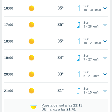
te
 de que
Sur
35°
16:00
10
-
31
km/h
talarán
e sean
para
Sur
35°
17:00
a
9
-
28
km/h
por el sitio
o se
Sur
cookies para
35°
18:00
10
-
28
km/h
nto ni para
licidad o
Sur
34°
19:00
7
-
27
km/h
ado, aunque
sualizar
Sur
general no
33°
20:00
5
-
21
km/h
ada. Puedes
 instalación
y acceder a
Sur
31°
21:00
io web a
3
-
15
km/h
ste abono
 botón
Puesta del sol a las
21:13
.
Última luz a las
21:41