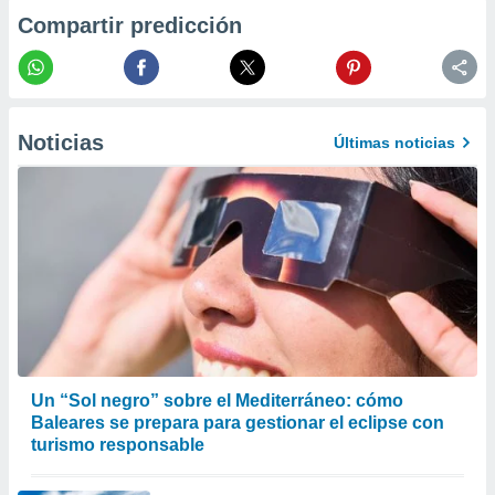
 la
Compartir predicción
da, crear un
personalizar
o, uso de
a la
Noticias
e contenido
Últimas noticias
do, medir el
 de la
medir el
 del
 comprender
 través de
s o a través
nación de
edentes de
fuentes,
y mejora de
os, uso de
Un “Sol negro” sobre el Mediterráneo: cómo
ados con el
Baleares se prepara para gestionar el eclipse con
 seleccionar
turismo responsable
o.
calización