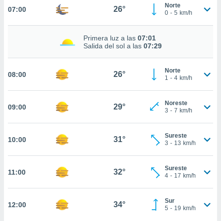
estra
Norte
26°
07:00
ara seguir
0
-
5
km/h
e contenido
stándares
ACEPTAR
Primera luz a las
07:01
sin coste.
Y
Salida del sol a las
07:29
CONTINUAR
 botón
continuar",
Norte
26°
08:00
der a la
CONFIGURACIÓN
1
-
4
km/h
ndo la
 de todas
, ya sean
Noreste
29°
09:00
3
-
7
km/h
de nuestros
 nos
Sureste
31°
10:00
 y análisis
3
-
13
km/h
tamiento en
b, así como
un perfil
Sureste
32°
11:00
4
-
17
km/h
para
ublicidad y
Sur
34°
12:00
do en
5
-
19
km/h
 mismo.