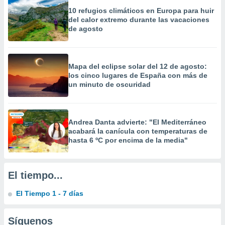
precisa e
10 refugios climáticos en Europa para huir
ión mediante
del calor extremo durante las vacaciones
de agosto
, publicidad
dos,
 publicidad
Mapa del eclipse solar del 12 de agosto:
,
los cinco lugares de España con más de
ón de
un minuto de oscuridad
 desarrollo
s.
tros 1199
Andrea Danta advierte: "El Mediterráneo
ios
acabará la canícula con temperaturas de
hasta 6 ºC por encima de la media"
El tiempo...
El Tiempo 1 - 7 días
Síguenos