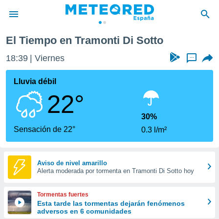
El Tiempo en Tramonti Di Sotto
privacidad
18:39
Viernes
...
o de
tiempo.com)
borado por
Lluvia débil
es para
22°
ue la
 que se
e calidad.
30%
eder a este
Sensación de 22°
0.3 l/m²
ediante las
opciones:
ookies y
Aviso de nivel amarillo
Alerta moderada por tormenta en Tramonti Di Sotto hoy
e forma
d digital
Tormentas fuertes
ada, basada
Esta tarde las tormentas dejarán fenómenos
adversos en 6 comunidades
mación