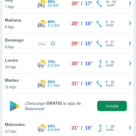
90%
10
-
32
30°
/
17°
14 l/m²
km/h
7 Ago
do en
 mismo.
sultar más
Mañana
80%
8
-
24
28°
/
16°
 en nuestra
2.1 l/m²
km/h
8 Ago
 Cookies
y
ualquier
Domingo
8
-
27
29°
/
15°
km/h
9 Ago
ento
 botón
ación de
Lunes
70%
8
-
26
30°
/
16°
kies
0.5 l/m²
km/h
10 Ago
 disponible
e nuestra
Martes
60%
8
-
25
.
31°
/
16°
0.7 l/m²
km/h
11 Ago
IVAMENTE,
¡Descarga
GRATIS
la app de
Instalar
Meteored!
as
 a cookies
Miércoles
 no aceptar
60%
7
-
28
31°
/
16°
0.6 l/m²
km/h
12 Ago
ón de