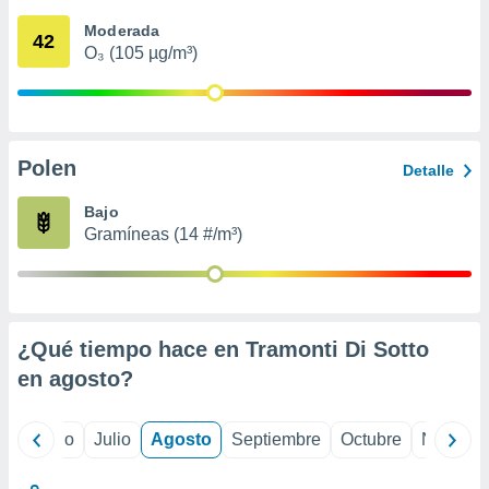
 seleccionar
o.
Moderada
42
O₃ (105 µg/m³)
calización
precisa e
ión mediante
, publicidad
Polen
Detalle
dos,
 publicidad
Bajo
,
Gramíneas (14 #/m³)
ón de
 desarrollo
s.
tros 1199
ios
¿Qué tiempo hace en Tramonti Di Sotto
en
agosto
?
yo
Junio
Julio
Agosto
Septiembre
Octubre
Noviemb