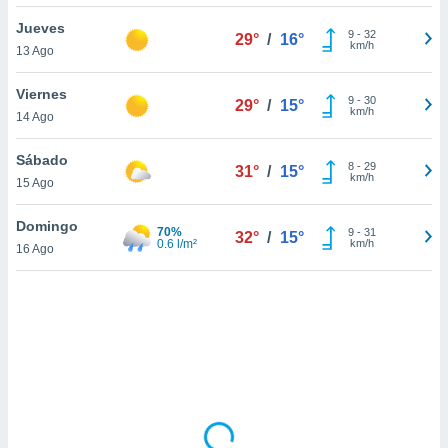
uedes
uestro sitio
Jueves
9
-
32
29°
/
16°
.com. En
km/h
13 Ago
te
 de que
Viernes
talarán
9
-
30
29°
/
15°
km/h
14 Ago
e sean
para
a
Sábado
8
-
29
31°
/
15°
por el sitio
km/h
15 Ago
o se
cookies para
Domingo
70%
9
-
31
32°
/
15°
0.6 l/m²
km/h
16 Ago
nto ni para
licidad o
ado, aunque
sualizar
general no
ada. Puedes
 instalación
y acceder a
io web a
ste abono