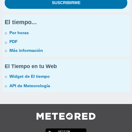
El tiempo...
Por horas
PDF
Más información
El Tiempo en tu Web
Widget de El tiempo
API de Meteorología