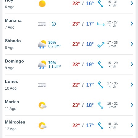
15
-
31
23°
/
16°
km/h
6 Ago
do en
 mismo.
sultar más
Mañana
12
-
27
23°
/
17°
 en nuestra
km/h
7 Ago
 Cookies
y
ualquier
Sábado
30%
17
-
35
23°
/
18°
0.2 l/m²
km/h
8 Ago
ento
 botón
ación de
Domingo
70%
15
-
29
23°
/
19°
kies
1.1 l/m²
km/h
9 Ago
 disponible
e nuestra
Lunes
17
-
35
.
22°
/
17°
km/h
10 Ago
IVAMENTE,
Martes
16
-
32
23°
/
18°
km/h
11 Ago
as
 a cookies
Miércoles
18
-
36
22°
/
17°
km/h
 no aceptar
12 Ago
ón de