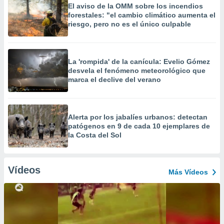
El aviso de la OMM sobre los incendios
forestales: "el cambio climático aumenta el
riesgo, pero no es el único culpable
La 'rompida' de la canícula: Evelio Gómez
desvela el fenómeno meteorológico que
marca el declive del verano
Alerta por los jabalíes urbanos: detectan
patógenos en 9 de cada 10 ejemplares de
la Costa del Sol
Vídeos
Más Vídeos