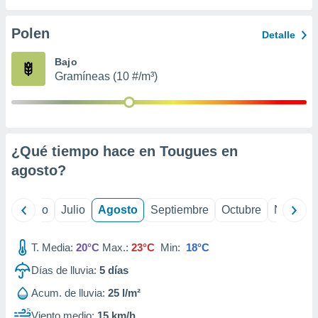
 seleccionar
o.
Polen
Detalle
calización
precisa e
Bajo
ión mediante
Gramíneas (10 #/m³)
, publicidad
dos,
 publicidad
,
¿Qué tiempo hace en Tougues en
ón de
agosto
?
 desarrollo
s.
tros 1199
yo
Junio
Julio
Agosto
Septiembre
Octubre
Noviemb
ios
T. Media:
20°C
Max.:
23°C
Min:
18°C
Días de lluvia:
5
días
Acum. de lluvia:
25 l/m²
Viento medio:
15 km/h