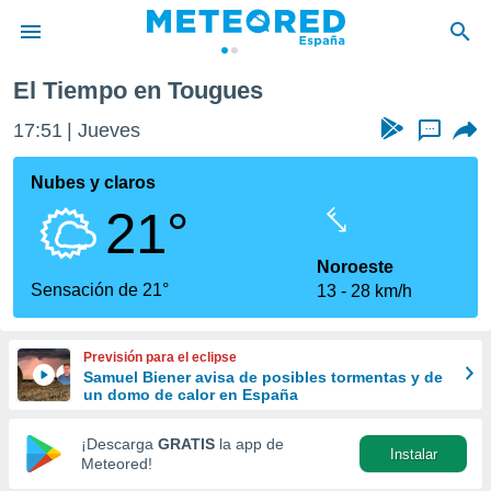
El Tiempo en Tougues
privacidad
17:51
Jueves
...
o de
tiempo.com)
borado por
Nubes y claros
es para
21°
ue la
 que se
e calidad.
Noroeste
eder a este
Sensación de 21°
13
28 km/h
ediante las
opciones:
Previsión para el eclipse
ookies y
Samuel Biener avisa de posibles tormentas y de
e forma
un domo de calor en España
d digital
¡Descarga
GRATIS
la app de
Instalar
ada, basada
Meteored!
mación